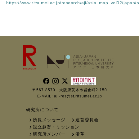
https://www.ritsumei.ac.jp/research/aji/asia_map_vol02/japan/r
〒567-8570 大阪府茨木市岩倉町2-150
E-MAIL:
aji-res@st.ritsumei.ac.jp
研究所について
所長メッセージ
運営委員会
設立趣旨・ミッション
研究所メンバー
沿革