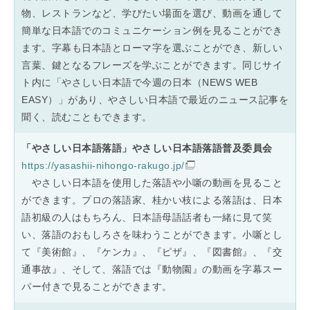
物、レストランなど、学びたい場面を選び、動画を通して
簡単な日本語でのコミュニケーション例を見ることができ
ます。字幕も日本語とローマ字を選ぶことができ、新しい
言葉、鍵となるフレーズを学ぶことができます。同じサイ
ト内に「やさしい日本語で今週の日本（NEWS WEB
EASY）」があり、やさしい日本語で最近のニュース記事を
聞く、読むこともできます。
「やさしい日本語落語」やさしい日本語落語普及委員会
https://yasashii-nihongo-rakugo.jp/
やさしい日本語を使用した落語や小噺の動画を見ること
ができます。プロの落語家、桂かい枝による落語は、日本
語初級の人はもちろん、日本語母語話者も一緒に見て笑
い、落語のおもしろさを味わうことができます。小噺とし
て『美術館』、『ケンカ』、『ピザ』、『図書館』、『交
通事故』、そして、落語では『動物園』の動画を字幕スー
パー付きで見ることができます。