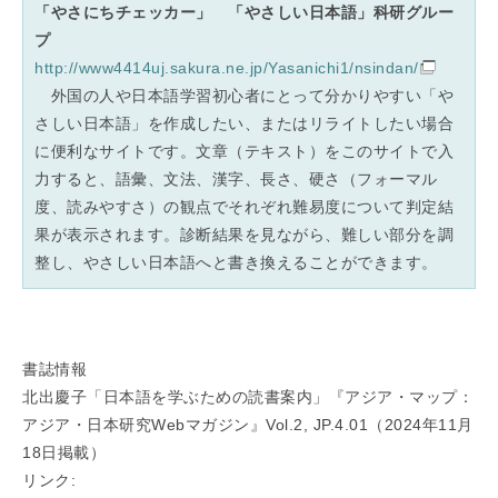
「やさにちチェッカー」 「やさしい日本語」科研グルー
プ
http://www4414uj.sakura.ne.jp/Yasanichi1/nsindan/
外国の人や日本語学習初心者にとって分かりやすい「や
さしい日本語」を作成したい、またはリライトしたい場合
に便利なサイトです。文章（テキスト）をこのサイトで入
力すると、語彙、文法、漢字、長さ、硬さ（フォーマル
度、読みやすさ）の観点でそれぞれ難易度について判定結
果が表示されます。診断結果を見ながら、難しい部分を調
整し、やさしい日本語へと書き換えることができます。
書誌情報
北出慶子「日本語を学ぶための読書案内」『アジア・マップ：
アジア・日本研究Webマガジン』Vol.2, JP.4.01（2024年11月
18日掲載）
リンク: