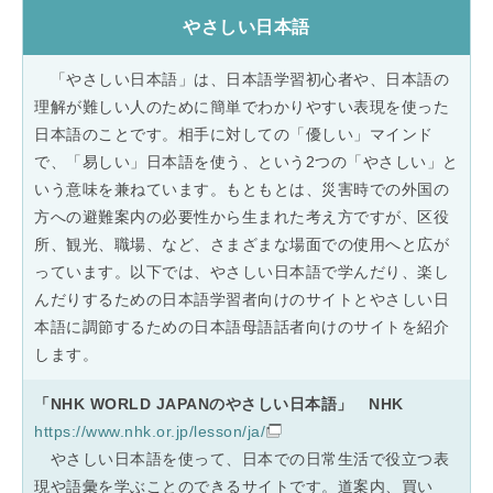
やさしい日本語
「やさしい日本語」は、日本語学習初心者や、日本語の
理解が難しい人のために簡単でわかりやすい表現を使った
日本語のことです。相手に対しての「優しい」マインド
で、「易しい」日本語を使う、という2つの「やさしい」と
いう意味を兼ねています。もともとは、災害時での外国の
方への避難案内の必要性から生まれた考え方ですが、区役
所、観光、職場、など、さまざまな場面での使用へと広が
っています。以下では、やさしい日本語で学んだり、楽し
んだりするための日本語学習者向けのサイトとやさしい日
本語に調節するための日本語母語話者向けのサイトを紹介
します。
「NHK WORLD JAPANのやさしい日本語」 NHK
https://www.nhk.or.jp/lesson/ja/
やさしい日本語を使って、日本での日常生活で役立つ表
現や語彙を学ぶことのできるサイトです。道案内、買い