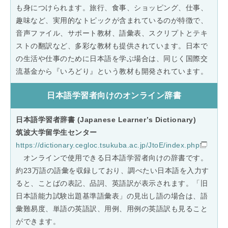
も身につけられます。旅行、食事、ショッピング、仕事、
趣味など、実用的なトピックが含まれているのが特徴で、
音声ファイル、サポート教材、語彙表、スクリプトとテキ
ストの翻訳など、多彩な教材も提供されています。日本で
の生活や仕事のために日本語を学ぶ場合は、同じく国際交
流基金から『いろどり』という教材も開発されています。
日本語学習者向けのオンライン辞書
日本語学習者辞書 (Japanese Learner’s Dictionary)
筑波大学留学生センター
https://dictionary.cegloc.tsukuba.ac.jp/JtoE/index.php
オンラインで使用できる日本語学習者向けの辞書です。
約23万語の語彙を収録しており、調べたい日本語を入力す
ると、ことばの表記、品詞、英語訳が表示されます。「旧
日本語能力試験出題基準語彙表」の見出し語の場合は、語
彙難易度、単語の英語訳、用例、用例の英語訳も見ること
ができます。