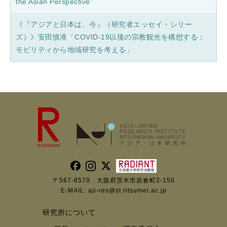
the Asian Perspective”
《『アジアと日本は、今』（研究者エッセイ・シリー
ズ）》安田慎准「COVID-19以後の宗教観光を構想する：
モビリティから地域研究を考える」
〒567-8570 大阪府茨木市岩倉町2-150
E-MAIL:
aji-res@st.ritsumei.ac.jp
研究所について