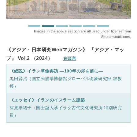
Images in the above section are all used under license from
Shutterstock.com.
《アジア・日本研究Webマガジン》 『アジア・マッ
プ』 Vol.2 （2024）
巻頭言
《総説》イラン革命再訪 —100年の扉を前に—
黒田賢治（国立民族学博物館グローバル現象研究部 准教
授）
《エッセイ》イランのイスラーム建築
深見奈緒子（国士舘大学イラク古代文化研究所 特別研究
員）