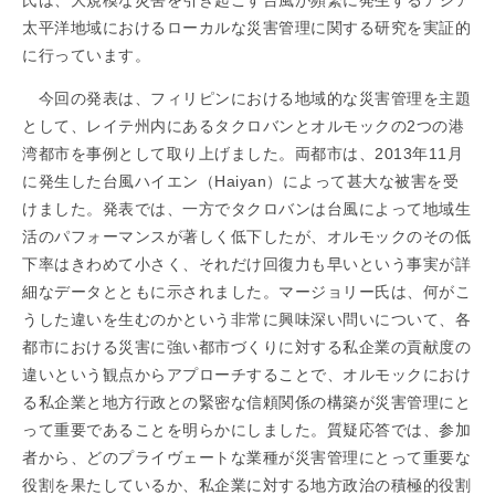
氏は、大規模な災害を引き起こす台風が頻繁に発生するアジア
太平洋地域におけるローカルな災害管理に関する研究を実証的
に行っています。
今回の発表は、フィリピンにおける地域的な災害管理を主題
として、レイテ州内にあるタクロバンとオルモックの2つの港
湾都市を事例として取り上げました。両都市は、2013年11月
に発生した台風ハイエン（Haiyan）によって甚大な被害を受
けました。発表では、一方でタクロバンは台風によって地域生
活のパフォーマンスが著しく低下したが、オルモックのその低
下率はきわめて小さく、それだけ回復力も早いという事実が詳
細なデータとともに示されました。マージョリー氏は、何がこ
うした違いを生むのかという非常に興味深い問いについて、各
都市における災害に強い都市づくりに対する私企業の貢献度の
違いという観点からアプローチすることで、オルモックにおけ
る私企業と地方行政との緊密な信頼関係の構築が災害管理にと
って重要であることを明らかにしました。質疑応答では、参加
者から、どのプライヴェートな業種が災害管理にとって重要な
役割を果たしているか、私企業に対する地方政治の積極的役割