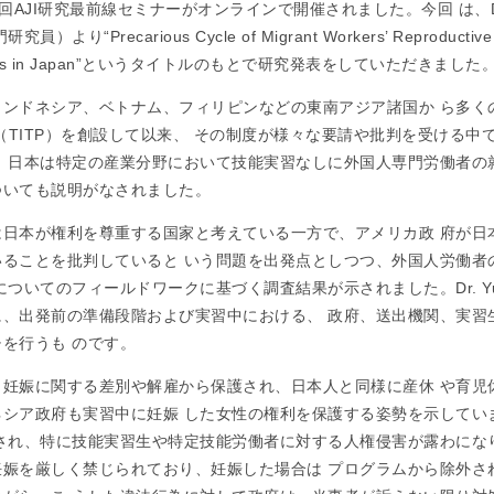
回AJI研究最前線セミナーがオンラインで開催されました。今回 は、Dr. Yu
Precarious Cycle of Migrant Workers’ Reproductive Jus
 Workers in Japan”というタイトルのもとで研究発表をしていただきました
インドネシア、ベトナム、フィリピンなどの東南アジア諸国か ら多く
度（TITP）を創設して以来、 その制度が様々な要請や批判を受ける
、日本は特定の産業分野において技能実習なしに外国人専門労働者の
ついても説明がなされました。
は日本が権利を尊重する国家と考えている一方で、アメリカ政 府が日
いることを批判していると いう問題を出発点としつつ、外国人労働者
ついてのフィールドワークに基づく調査結果が示されました。Dr. Y
に、出発前の準備段階および実習中における、 政府、送出機関、実習
を行うも のです。
も妊娠に関する差別や解雇から保護され、日本人と同様に産休 や育児
ネシア政府も実習中に妊娠 した女性の権利を保護する姿勢を示してい
され、特に技能実習生や特定技能労働者に対する人権侵害が露わにな
妊娠を厳しく禁じられており、妊娠した場合は プログラムから除外さ