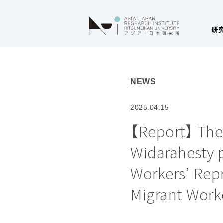
研
NEWS
2025.04.15
【Report】 The 
Widarahesty p
Workers’ Repr
Migrant Worke