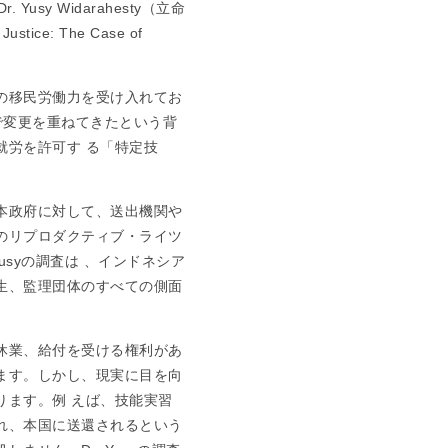
sy Widarahesty（立命
tice: The Case of
。
の移民労働力を受け入れてお
中で変更を重ねてきたという背
就労を許可す る「特定技
本政府に対して、送出機関や
のリプロダクティブ・ライツ
usyの調査は 、インドネシア
生、監理団体のすべての側面
休業、給付を受ける権利があ
ます。しかし、現実に目を向
ります。例 えば、技能実習
れ、本国に送還されるという