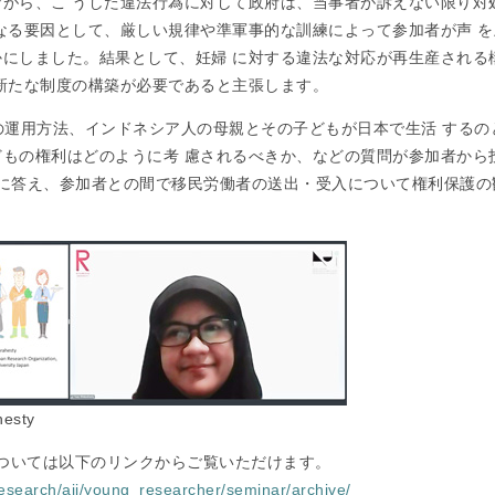
がら、こ うした違法行為に対して政府は、当事者が訴えない限り対処しま
なる要因として、厳しい規律や準軍事的な訓練によって参加者が声 
かにしました。結果として、妊婦 に対する違法な対応が再生産される
新たな制度の構築が必要であると主張します。
の運用方法、インドネシア人の母親とその子どもが日本で生活 する
もの権利はどのように考 慮されるべきか、などの質問が参加者から投
真摯に答え、参加者との間で移民労働者の送出・受入について権利保護の
esty
については以下のリンクからご覧いただけます。
/research/aji/young_researcher/seminar/archive/