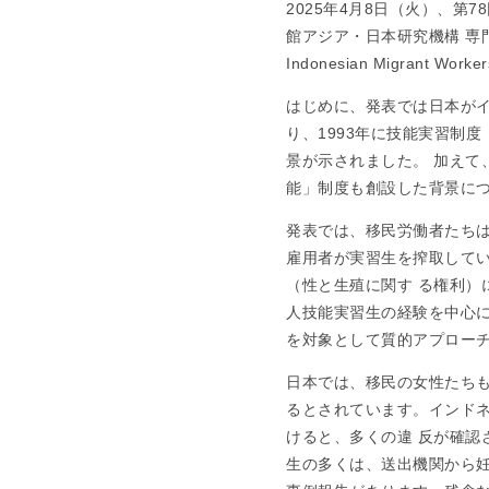
2025年4月8日（火）、第78
館アジア・日本研究機構 専門研究員）より“
Indonesian Migrant
はじめに、発表では日本が
り、1993年に技能実習制
景が示されました。 加えて
能」制度も創設した背景に
発表では、移民労働者たち
雇用者が実習生を搾取して
（性と生殖に関す る権利）に
人技能実習生の経験を中心
を対象として質的アプローチ
日本では、移民の女性たち
るとされています。インド
けると、多くの違 反が確認
生の多くは、送出機関から