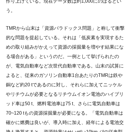
作り上げている。現在データ数は約1,000にのぼるとい
う。
TMRから山末は「資源パラドックス問題」と称して衝撃
的な問題を提起している。それは「低炭素を実現するた
めの取り組みがかえって資源の採掘量を増やす結果にな
る場合がある」というのだ。一例として挙げられたの
が、電気自動車など次世代自動車である。山末の試算に
よると、従来のガソリン自動車1台あたりのTMRは鉄や
銅など約20 tであるのに対し、それらに加えてニッケル
やリチウムが必要となるリチウムイオン電池のハイブリ
ッド車は50 t、燃料電池車は75 t、さらに電気自動車は
70~120 tもの資源採掘量が必要になる。「電気自動車は
確かに燃費は良いが、導入時に加え、経年による電池交
換も換算すると、資源効率はせいぜい10km／ℓの従来型