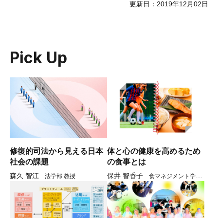
更新日：2019年12月02日
Pick Up
修復的司法から見える日本
体と心の健康を高めるため
社会の課題
の食事とは
森久 智江
保井 智香子
法学部 教授
食マネジメント学部
教授