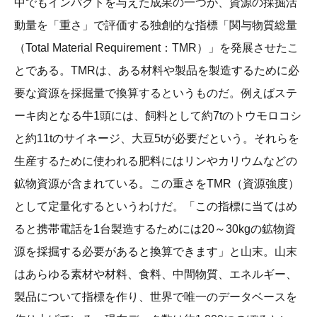
中でもインパクトを与えた成果の一つが、資源の採掘活
動量を「重さ」で評価する独創的な指標「関与物質総量
（Total Material Requirement：TMR）」を発展させたこ
とである。TMRは、ある材料や製品を製造するために必
要な資源を採掘量で換算するというものだ。例えばステ
ーキ肉となる牛1頭には、飼料として約7tのトウモロコシ
と約11tのサイネージ、大豆5tが必要だという。それらを
生産するために使われる肥料にはリンやカリウムなどの
鉱物資源が含まれている。この重さをTMR（資源強度）
として定量化するというわけだ。「この指標に当てはめ
ると携帯電話を1台製造するためには20～30kgの鉱物資
源を採掘する必要があると換算できます」と山末。山末
はあらゆる素材や材料、食料、中間物質、エネルギー、
製品について指標を作り、世界で唯一のデータベースを