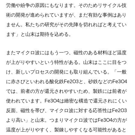
労働や紛争の原因にもなります。そのためリサイクル技
術の開発が進められていますが、まだ有効な事例はあり
ません。私たちの研究がその先陣を切れればと考えてい
ます」と山末は期待を込める。
またマイクロ波にはもう一つ、磁性のある材料ほど温度
が上がりやすいという特性がある。山末はここに目をつ
け、新しいプロセスの開発にも取り組んでいる。「一般
に赤さびといわれる酸化鉄Fe2O3と、砂鉄などのFe3O4
では、前者の方が還元されやすいため、製鉄には前者が
使われています。Fe3O4は緻密な構造で還元されにくい
反面、磁性を帯び、マイクロ波に対する応答性はFe2O3
より高い」と山末。つまりマイクロ波ではFe3O4の方が
温度が上がりやすく、製錬しやすくなる可能性があると