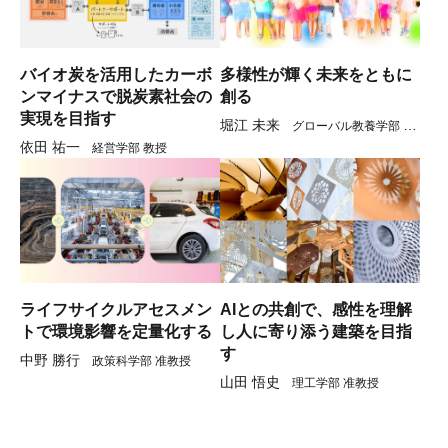
バイオ炭を活用したカーボ
多様性が輝く未来をともに
ンマイナスで脱炭素社会の
創る
実現を目指す
堀江 未来
グローバル教養学部 教
依田 祐一
経営学部 教授
授
ライフサイクルアセスメン
AIとの共創で、感性を理解
トで環境影響を定量化する
し人に寄り添う建築を目指
す
中野 勝行
政策科学部 准教授
山田 悟史
理工学部 准教授