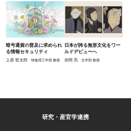
暗号通貨の普及に求められ
日本が誇る無形文化をワー
る情報セキュリティ
ルドデビューへ
上原 哲太郎
赤間 亮
情報理工学部 教授
文学部 教授
研究・産官学連携