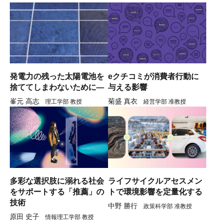
発電力の残った太陽電池を
eクチコミが消費者行動に
捨ててしまわないために―
与える影響
峯元 高志
菊盛 真衣
理工学部 教授
経営学部 准教授
多彩な選択肢に溺れる社会
ライフサイクルアセスメン
をサポートする「推薦」の
トで環境影響を定量化する
技術
中野 勝行
政策科学部 准教授
原田 史子
情報理工学部 教授