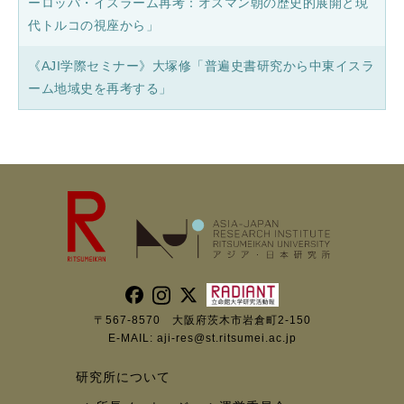
ーロッパ・イスラーム再考：オスマン朝の歴史的展開と現
代トルコの視座から」
《AJI学際セミナー》大塚修「普遍史書研究から中東イスラ
ーム地域史を再考する」
〒567-8570 大阪府茨木市岩倉町2-150
E-MAIL:
aji-res@st.ritsumei.ac.jp
研究所について