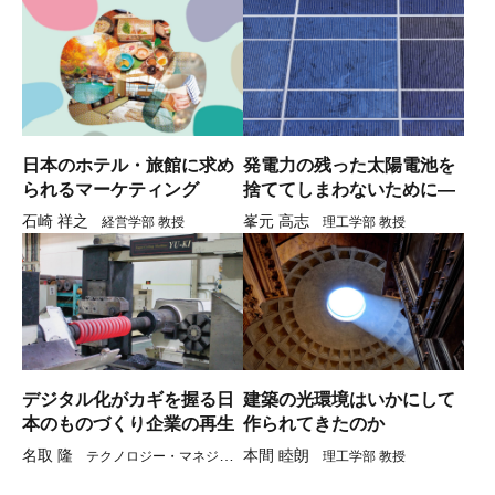
日本のホテル・旅館に求め
発電力の残った太陽電池を
られるマーケティング
捨ててしまわないために―
石崎 祥之
峯元 高志
経営学部 教授
理工学部 教授
デジタル化がカギを握る日
建築の光環境はいかにして
本のものづくり企業の再生
作られてきたのか
名取 隆
本間 睦朗
テクノロジー・マネジメ
理工学部 教授
ント研究科 教授