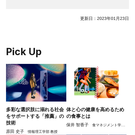
更新日：2023年01月23日
Pick Up
多彩な選択肢に溺れる社会
体と心の健康を高めるため
をサポートする「推薦」の
の食事とは
技術
保井 智香子
食マネジメント学部
原田 史子
情報理工学部 教授
教授