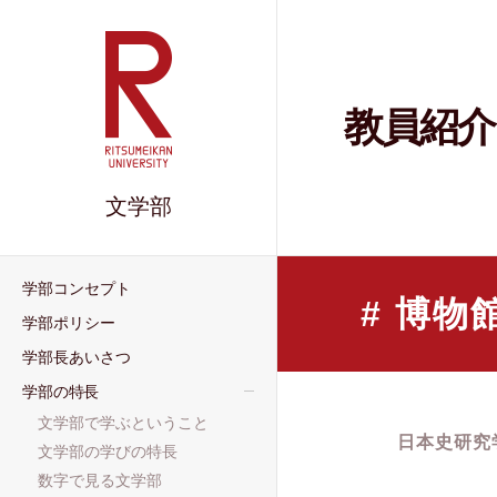
教員紹介
文学部
学部コンセプト
博物
学部ポリシー
学部⻑あいさつ
学部の特⻑
⽂学部で学ぶということ
日本史研究
⽂学部の学びの特長
数字で⾒る⽂学部