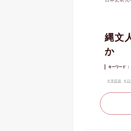
縄文
か
キーワード ：
学芸員
日