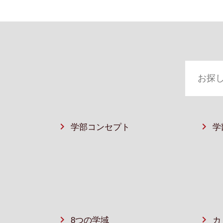
学部コンセプト
学
8つの学域
カ