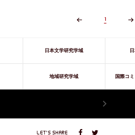
<
>
1
日本文学研究学域
日
地域研究学域
国際コミ
LET'S SHARE