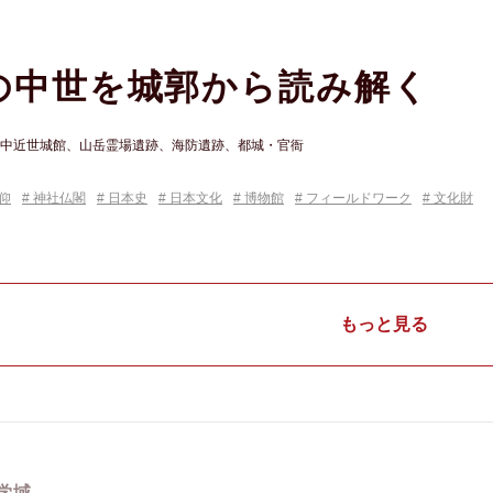
の中世を城郭から読み解く
中近世城館、山岳霊場遺跡、海防遺跡、都城・官衙
仰
神社仏閣
日本史
日本文化
博物館
フィールドワーク
文化財
もっと見る
学域