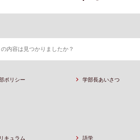
部ポリシー
学部⻑あいさつ
リキュラム
語学