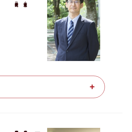
日本考古学（歴史時代）
考古学・文化遺産専攻
専門分野：
所属専攻：
矢野 健一