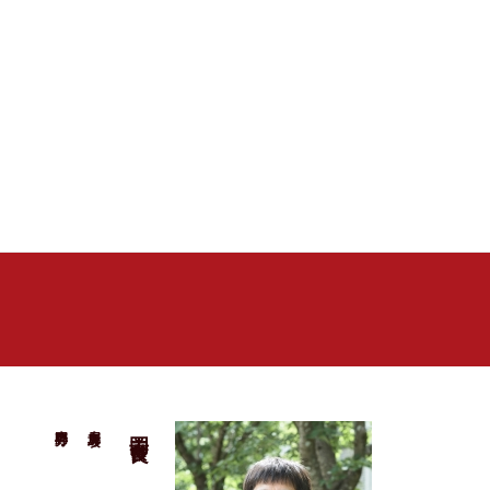
専門分野：
所属専攻：
岡寺 良