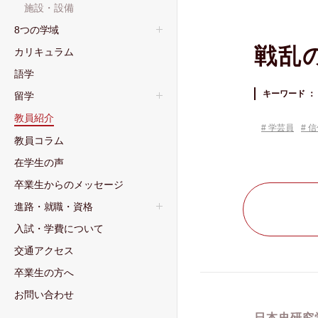
施設・設備
8つの学域
戦乱
カリキュラム
語学
キーワード ：
留学
教員紹介
学芸員
信
教員コラム
在学生の声
卒業生からのメッセージ
進路・就職・資格
⼊試・学費について
交通アクセス
卒業⽣の⽅へ
お問い合わせ
日本史研究