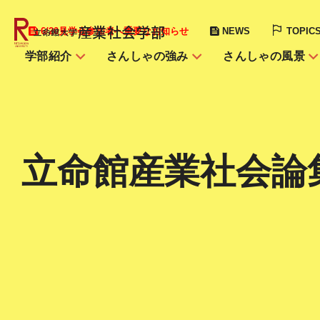
産業社会学部
6/20見学会参加者へ重要なお知らせ
NEWS
TOPIC
立命館大学
学部紹介
さんしゃの強み
さんしゃの風景