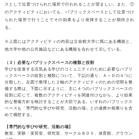
スとして位置づけられた場所で行われることが望ましい。また、①
のアクティビティにおいても、パブリックスペースとして位置づけ
られた場所で行うことでその効果をより発揮することが期待され
る。
※上図にはアクティビティの内容は立命館大学に既にある機能と、
他大学や他の公共施設などにある機能を合わせて示している。
（２）必要なパブリックスペースの種類と役割
学びを促進する活気ある学びのコミュニティのために必要なパブリ
ックスペースの役割と種類について、下記の通り、Ａ～Ｄの４つに
分類した。左図で整理した２軸のアクティビティのための空間を整
備する際は、下図に示すように、主に４つのパブリックスペースの
役割に応じて、複数のアクティビティを関連付けながら、より効果
的な整備方針を検討することが大切である。いずれのパブリックス
ペースも「専門的な学びや研究、活動の場」との連携や相乗りを含
めて構想する。
【専門的な学びや研究、活動の場】
教室、実験・実習室、研究室、サークルＢＯＸ、体育館、グラウン