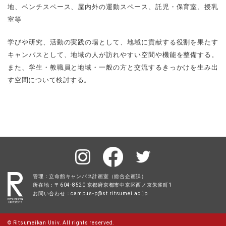
地、ベンチスペース、屋内外の運動スペース、託児・保育室、授乳
室等
学びや研究、活動の実践の場として、地域に貢献する役割を果たす
キャンパスとして、地域の人が訪れやすい空間や機能を整備する。
また、学生・教職員と地域・一般の方と交流するきっかけを生み出
す空間について検討する。
管理：立命館キャンパス計画室（総合企画課）
所在地：〒604-8520 京都府京都市中京区西ノ京朱雀町1
お問い合わせ：campus-p@st.ritsumei.ac.jp
© Ritsumeikan Univ. All rights reserved.