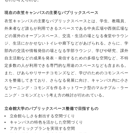
現在の衣笠キャンパスの主要なパブリックスペース
衣笠キャンパスの主要なパブリックスペースとは、学生、教職員、
外来者など誰もが利用できるスペースである中央広場や西側広場な
どの屋外のオープンスペース、交流・生活の場となる食堂やラウン
ジ、生活にかかせないトイレや廊下などがあげられる。さらに、学
部内の交流や情報発信の場となる学部ラウンジ、学びや研究、課外
自主活動などの成果を発表・発信するための多様な空間など、不特
定多数の人が利用できる専門的な用途のスペースなども含まれる。
また、ぴあらやリサーチコモンズなど、学びのためのコモンスペー
スを整備してきており、さらなる発展に向け、キャンパス内に小さ
なラーニング・コモンズを作るネットワーク型のマルチプル・ラー
ニング・コモンズという考え方の検討が行われている。
立命館大学のパブリックスペース整備で目指すもの
立命館らしさを創出する空間づくり
キャンパスの特色を活かした空間づくり
アカデミックプランを実現する空間