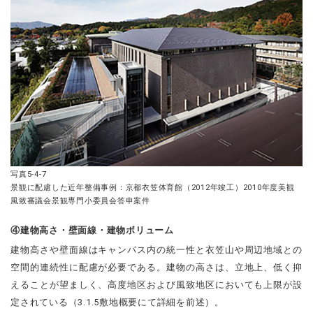
写真5-4-7
景観に配慮した近年整備事例：京都衣笠体育館（2012年竣工）2010年度美観
風致審議会景観専門小委員会答申案件
④建物高さ・壁面線・建物ボリューム
建物高さや壁面線はキャンパス内の統一性と衣笠山や周辺地域との
空間的連続性に配慮が必要である。建物の高さは、立地上、低く抑
えることが望ましく、高度地区および風致地区においても上限が設
定されている（3.1.5敷地概要にて詳細を前述）。