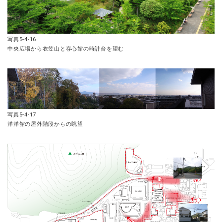
写真5-4-16
中央広場から衣笠山と存心館の時計台を望む
写真5-4-17
洋洋館の屋外階段からの眺望