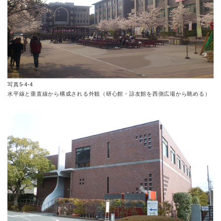
写真5-4-4
水平線と垂直線から構成される外観（研心館・諒友館を西側広場から眺める）