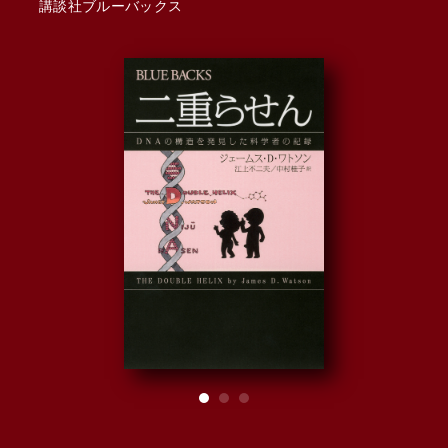
講談社ブルーバックス
著：
ダイ