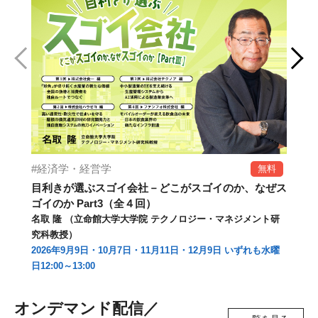
経済学・経営学
無料
目利きが選ぶスゴイ会社－どこがスゴイのか、なぜス
【
ゴイのか Part3（全４回）
（
名取 隆 （立命館大学大学院 テクノロジー・マネジメント研
本
究科教授）
20
2026年9月9日・10月7日・11月11日・
12月9日
いずれも水曜
いず
日12:00～13:00
オンデマンド配信／