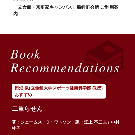
「立命館・京町家キャンパス」船鉾町会所 ご利用案
愛
内
と
山
田畑 泉(立命館大学スポーツ健康科学部 教授)
山
おすすめ
お
二重らせん
つ
－
著：ジェームス・D・ワトソン 訳：江上 不二夫 / 中村
ト
桂子