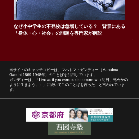
なぜ小中学生の不登校は急増している？ 背景にある
総
「身体・心・社会」の問題を専門家が解説
う
性
当サイトのキャッチコピーは、マハトマ・ガンディー（Mahatma
Gandhi,1869-1948年）のことばを引用しています。
ガンディーは、「Live as if you were to die tomorrow.（明日、死ぬかの
ように生きよう。）」に続いてこのことばを言った、と言われていま
す。