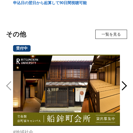
申込日の翌日から起算して
90日間視聴可能
※
さ
20
その他
一覧を見る
受付中
地域社会