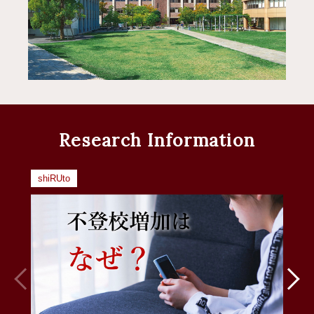
Research Information
shiRUto
s