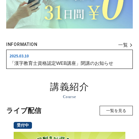
2026.07.31
【お知らせ】システムメンテナンスに伴う一時的なウェブサイト閲覧停止について
2026.05.22
【閉講のお知らせ】4月3日（金）開催予定『ガンディー像はなぜ撤去されたのか？アフリカ側からの歴史の再審と、アフリカ-アジア関係のこれから』
2025.03.27
INFORMATION
クレジットカード決済時の本人認証サービス導入について
一覧
2025.03.10
「漢字教育士資格認定WEB講座」閉講のお知らせ
2026.08.01
立命館アカデミックセンター 2026年度 夏期休業期間のお知らせ
講義紹介
2026.07.31
Course
【お知らせ】システムメンテナンスに伴う一時的なウェブサイト閲覧停止について
ライブ配信
一覧を見る
受付中