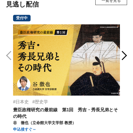
一覧を見る
見逃し配信
受付中
日本史
歴史学
豊臣政権研究の最前線 第1回 秀吉・秀長兄弟とそ
【
の時代
メ
谷 徹也（立命館大学文学部 教授）
湊
申込後すぐ～
仁