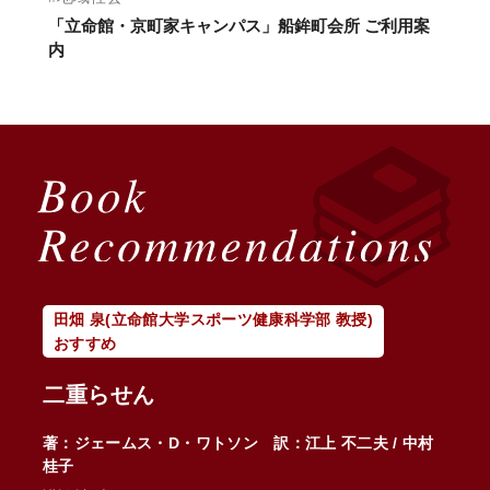
「立命館・京町家キャンパス」船鉾町会所 ご利用案
愛
内
と
山
田畑 泉(立命館大学スポーツ健康科学部 教授)
山
おすすめ
お
二重らせん
つ
－
著：ジェームス・D・ワトソン 訳：江上 不二夫 / 中村
ト
桂子