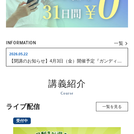
2025.03.10
「漢字教育士資格認定WEB講座」閉講のお知らせ
2026.08.01
立命館アカデミックセンター 2026年度 夏期休業期間のお知らせ
2026.07.31
INFORMATION
【お知らせ】システムメンテナンスに伴う一時的なウェブサイト閲覧停止について
一覧
2026.05.22
【閉講のお知らせ】4月3日（金）開催予定『ガンディー像はなぜ撤去されたのか？アフリカ側からの歴史の再審と、アフリカ-アジア関係のこれから』
2025.03.27
クレジットカード決済時の本人認証サービス導入について
講義紹介
2025.03.10
Course
「漢字教育士資格認定WEB講座」閉講のお知らせ
ライブ配信
一覧を見る
2026.08.01
立命館アカデミックセンター 2026年度 夏期休業期間のお知らせ
受付中
2026.07.31
【お知らせ】システムメンテナンスに伴う一時的なウェブサイト閲覧停止について