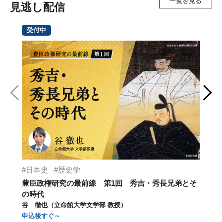
一覧を見る
見逃し配信
受付中
日本史
歴史学
豊臣政権研究の最前線 第1回 秀吉・秀長兄弟とそ
【
の時代
メ
谷 徹也（立命館大学文学部 教授）
湊
申込後すぐ～
仁