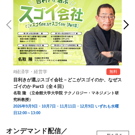
経済学・経営学
無料
目利きが選ぶスゴイ会社－どこがスゴイのか、なぜス
【
ゴイのか Part3（全４回）
（
名取 隆 （立命館大学大学院 テクノロジー・マネジメント研
本
究科教授）
20
2026年9月9日・10月7日・11月11日・
12月9日
いずれも水曜
いず
日12:00～13:00
オンデマンド配信／