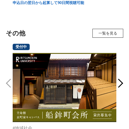
申込日の翌日から起算して
90日間視聴可能
※
さ
20
その他
一覧を見る
受付中
地域社会