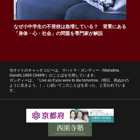
なぜ小中学生の不登校は急増している？ 背景にある
総
「身体・心・社会」の問題を専門家が解説
う
性
当サイトのキャッチコピーは、マハトマ・ガンディー（Mahatma
Gandhi,1869-1948年）のことばを引用しています。
ガンディーは、「Live as if you were to die tomorrow.（明日、死ぬかの
ように生きよう。）」に続いてこのことばを言った、と言われていま
す。