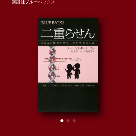
講談社ブルーバックス
著：
ダイ