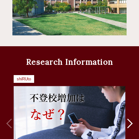
Research Information
shiRUto
s