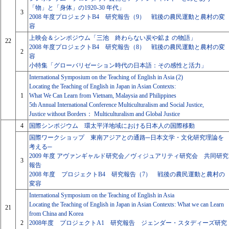
「物」と「身体」の1920-30 年代」
3
2008 年度プロジェクトB4 研究報告（9） 戦後の農民運動と農村の変
容
上映会＆シンポジウム「三池 終わらない炭や鉱ま の物語」
22
2008 年度プロジェクトB4 研究報告（8） 戦後の農民運動と農村の変
2
容
小特集「グローバリゼーション時代の日本語：その感性と活力」
International Symposium on the Teaching of English in Asia (2)
Locating the Teaching of English in Japan in Asian Contexts:
1
What We Can Learn from Vietnam, Malaysia and Philippines
5th Annual International Conference Multiculturalism and Social Justice,
Justice without Borders： Multiculturalism and Global Justice
4
国際シンポジウム 環太平洋地域における日本人の国際移動
国際ワークショップ 東南アジアとの通路─日本文学・文化研究理論を
考える─
2009 年度 アヴァンギャルド研究会／ヴィジュアリティ研究会 共同研究
3
報告
2008 年度 プロジェクトB4 研究報告（7） 戦後の農民運動と農村の
変容
International Symposium on the Teaching of English in Asia
Locating the Teaching of English in Japan in Asian Contexts: What we can Learn
21
from China and Korea
2
2008年度 プロジェクトA1 研究報告 ジェンダー・スタディーズ研究