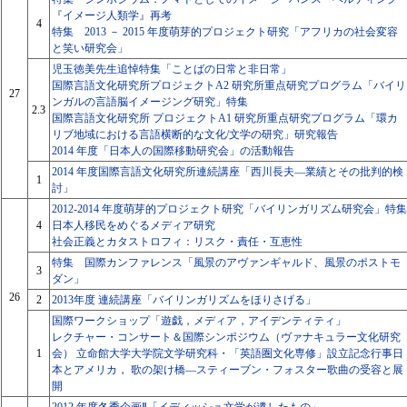
『イメージ人類学』再考
4
特集 2013 － 2015 年度萌芽的プロジェクト研究「アフリカの社会変容
と笑い研究会」
児玉徳美先生追悼特集「ことばの日常と非日常」
国際言語文化研究所プロジェクトA2 研究所重点研究プログラム「バイリ
27
ンガルの言語脳イメージング研究」特集
2.3
国際言語文化研究所 プロジェクトA1 研究所重点研究プログラム「環カ
リブ地域における言語横断的な文化/文学の研究」研究報告
2014 年度「日本人の国際移動研究会」の活動報告
2014 年度国際言語文化研究所連続講座「西川長夫―業績とその批判的検
1
討」
2012-2014 年度萌芽的プロジェクト研究「バイリンガリズム研究会」特集
4
日本人移民をめぐるメディア研究
社会正義とカタストロフィ：リスク・責任・互恵性
特集 国際カンファレンス「風景のアヴァンギャルド、風景のポストモ
3
ダン」
26
2
2013年度 連続講座「バイリンガリズムをほりさげる」
国際ワークショップ「遊戯，メディア，アイデンティティ」
レクチャー・コンサート＆国際シンポジウム（ヴァナキュラー文化研究
1
会） 立命館大学大学院文学研究科・「英語圏文化専修」設立記念行事日
本とアメリカ， 歌の架け橋―スティーブン・フォスター歌曲の受容と展
開