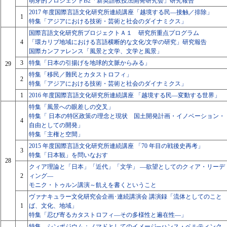
萌芽的プロジェクトB2「新英語教授法開発研究会」研究報告
2017 年度国際言語文化研究所連続講座「越境する民―接触／排除」
1
特集「アジアにおける技術・芸術と社会のダイナミクス」
国際言語文化研究所プロジェクトＡ１ 研究所重点プログラム
4
「環カリブ地域における言語横断的な文化/文学の研究」研究報告
国際カンファレンス「風景と文学、文学と風景」
3
特集「日本の引揚げを地球的文脈からみる」
29
特集「移民／難民とカタストロフィ」
2
特集「アジアにおける技術・芸術と社会のダイナミクス」
1
2016 年度国際言語文化研究所連続講座 「越境する民―変動する世界」
特集「風景への眼差しの交叉」
特集「 日本の特区政策の理念と現状 国土開発計画・イノベーション・
4
自由としての開発」
特集「主権と空間」
2015 年度国際言語文化研究所連続講座 「70 年目の戦後史再考」
3
特集「日本観」を問いなおす
28
クィア理論と「日本」「近代」「文学」 ―欲望としてのクィア・リーデ
2
ィング―
モニク・トゥルン講演～飢えを書くということ
ヴァナキュラー文化研究会企画･連続講演会 講演録「流体としてのこと
1
ば、文化、地域」
特集「忍び寄るカタストロフィ―その多様性と遍在性―」
特集 シンポジウム：ノマドとしてのイメージ─ハンス・ベルティンク