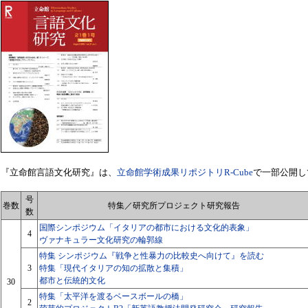
『立命館言語文化研究』は、
立命館学術成果リポジトリR-Cube
で一部公開し
号
巻数
特集／研究所プロジェクト研究報告
数
国際シンポジウム「イタリアの都市における文化的表象」
4
ヴァナキュラー文化研究の輪郭線
特集 シンポジウム『戦争と性暴力の比較史へ向けて』を読む
3
特集「現代イタリアの知の拡散と集積」
都市と伝統的文化
30
特集「太平洋を渡るベースボールの橋」
2