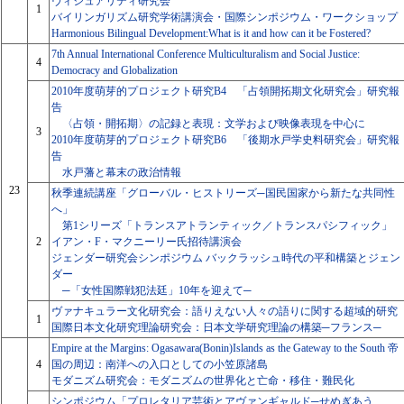
ヴィジュアリティ研究会
1
バイリンガリズム研究学術講演会・国際シンポジウム・ワークショップ
Harmonious Bilingual Development:What is it and how can it be Fostered?
7th Annual International Conference Multiculturalism and Social Justice:
4
Democracy and Globalization
2010年度萌芽的プロジェクト研究B4 「占領開拓期文化研究会」研究報
告
〈占領・開拓期〉の記録と表現：文学および映像表現を中心に
3
2010年度萌芽的プロジェクト研究B6 「後期水戸学史料研究会」研究報
告
水戸藩と幕末の政治情報
23
秋季連続講座「グローバル・ヒストリーズ─国民国家から新たな共同性
へ」
第1シリーズ「トランスアトランティック／トランスパシフィック」
2
イアン・F・マクニーリー氏招待講演会
ジェンダー研究会シンポジウム バックラッシュ時代の平和構築とジェン
ダー
─「女性国際戦犯法廷」10年を迎えて─
ヴァナキュラー文化研究会：語りえない人々の語りに関する超域的研究
1
国際日本文化研究理論研究会：日本文学研究理論の構築─フランス─
Empire at the Margins: Ogasawara(Bonin)Islands as the Gateway to the South 帝
4
国の周辺：南洋への入口としての小笠原諸島
モダニズム研究会：モダニズムの世界化と亡命・移住・難民化
シンポジウム「プロレタリア芸術とアヴァンギャルド─せめぎあう