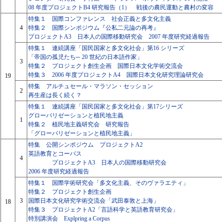
08 年度プロジェクトB4 研究報告（1） 戦後の農民運動と農村の変容
特集１ 国際コンファレンス 社会正義と多文化主義
4
特集２ 国際シンポジウム『公私二元論の再考』
プロジェクトA3 日本人の国際移動研究会 2007 年度研究経過報告
特集１ 連続講座「国民国家と多文化社会」第16 シリーズ
「帝国の孤児たち─ 20 世紀の日本語作家」
3
特集２ プロジェクト創生企画 国際日本文化学術交流会
特集３ 2006 年度プロジェクトA4 国際日本文化研究理論研究会
19
特集 アルチュセール・マラソン・セッション
2
再生産は長く続く？
特集１ 連続講座「国民国家と多文化社会」第17シリーズ
グローバリゼーションと植民地主義
1
特集２ 植民地主義研究会 研究報告
「グローバリゼーションと植民地主義」
特集 公開シンポジウム プロジェクトA2
英語教育とコーパス
4
プロジェクトA3 日本人の国際移動研究会
2006 年度研究経過報告
特集１ 国際学術研究会「多文化主義、そのヴァラエティ」
特集２ プロジェクト創生企画
3
国際日本文化研究学術交流会「武田泰敦と上海」
18
特集３ プロジェクトA2「言語科学と英語教育研究会」
特別講演会 Explpring a Corpus