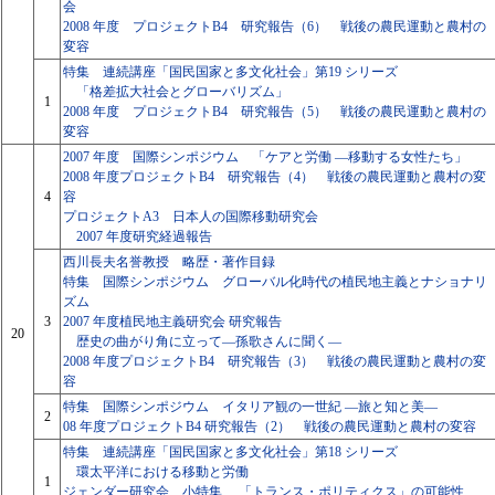
会
2008 年度 プロジェクトB4 研究報告（6） 戦後の農民運動と農村の
変容
特集 連続講座「国民国家と多文化社会」第19 シリーズ
「格差拡大社会とグローバリズム」
1
2008 年度 プロジェクトB4 研究報告（5） 戦後の農民運動と農村の
変容
2007 年度 国際シンポジウム 「ケアと労働 ―移動する女性たち」
2008 年度プロジェクトB4 研究報告（4） 戦後の農民運動と農村の変
4
容
プロジェクトA3 日本人の国際移動研究会
2007 年度研究経過報告
西川長夫名誉教授 略歴・著作目録
特集 国際シンポジウム グローバル化時代の植民地主義とナショナリ
ズム
3
2007 年度植民地主義研究会 研究報告
20
歴史の曲がり角に立って―孫歌さんに聞く―
2008 年度プロジェクトB4 研究報告（3） 戦後の農民運動と農村の変
容
特集 国際シンポジウム イタリア観の一世紀 ―旅と知と美―
2
08 年度プロジェクトB4 研究報告（2） 戦後の農民運動と農村の変容
特集 連続講座「国民国家と多文化社会」第18 シリーズ
環太平洋における移動と労働
1
ジェンダー研究会 小特集 「トランス・ポリティクス」の可能性