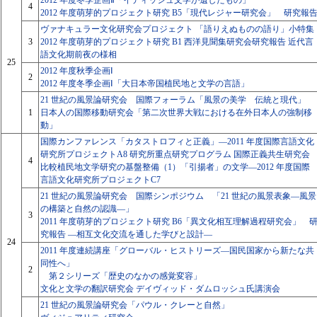
2012 年度冬季企画Ⅱ「イディッシュ文学が遺したもの」
4
2012 年度萌芽的プロジェクト研究 B5「現代レジャー研究会」 研究報
ヴァナキュラー文化研究会プロジェクト 「語りえぬものの語り」小特集
3
2012 年度萌芽的プロジェクト研究 B1 西洋見聞集研究会研究報告 近代言
語文化期前夜の様相
25
2012 年度秋季企画Ⅰ
2
2012 年度冬季企画Ⅰ「大日本帝国植民地と文学の言語」
21 世紀の風景論研究会 国際フォーラム「風景の美学 伝統と現代」
1
日本人の国際移動研究会「第二次世界大戦における在外日本人の強制移
動」
国際カンファレンス「カタストロフィと正義」―2011 年度国際言語文化
研究所プロジェクトA8 研究所重点研究プログラム 国際正義共生研究会
4
比較植民地文学研究の基盤整備（1）「引揚者」の文学―2012 年度国際
言語文化研究所プロジェクトC7
21 世紀の風景論研究会 国際シンポジウム 「21 世紀の風景表象―風景
の構築と自然の認識―」
3
2011 年度萌芽的プロジェクト研究 B6「異文化相互理解過程研究会」 
究報告 ―相互文化交流を通した学びと設計―
24
2011 年度連続講座「グローバル・ヒストリーズ―国民国家から新たな共
同性へ」
2
第２シリーズ「歴史のなかの感覚変容」
文化と文学の翻訳研究会 デイヴィッド・ダムロッシュ氏講演会
21 世紀の風景論研究会「パウル・クレーと自然」