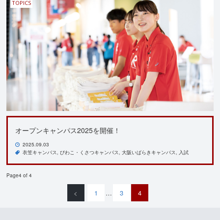
TOPICS
オープンキャンパス2025を開催！
2025.09.03
衣笠キャンパス
びわこ・くさつキャンパス
大阪いばらきキャンパス
入試
Page4 of 4
<
1
…
3
4