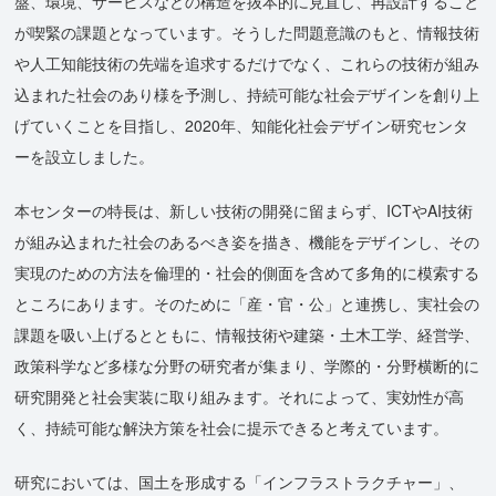
盤、環境、サービスなどの構造を抜本的に見直し、再設計すること
が喫緊の課題となっています。そうした問題意識のもと、情報技術
や人工知能技術の先端を追求するだけでなく、これらの技術が組み
込まれた社会のあり様を予測し、持続可能な社会デザインを創り上
げていくことを目指し、2020年、知能化社会デザイン研究センタ
ーを設立しました。
本センターの特長は、新しい技術の開発に留まらず、ICTやAI技術
が組み込まれた社会のあるべき姿を描き、機能をデザインし、その
実現のための方法を倫理的・社会的側面を含めて多角的に模索する
ところにあります。そのために「産・官・公」と連携し、実社会の
課題を吸い上げるとともに、情報技術や建築・土木工学、経営学、
政策科学など多様な分野の研究者が集まり、学際的・分野横断的に
研究開発と社会実装に取り組みます。それによって、実効性が高
く、持続可能な解決方策を社会に提示できると考えています。
研究においては、国土を形成する「インフラストラクチャー」、