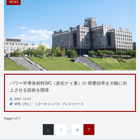
NEWS
パワー半導体材料SiC（炭化ケイ素）の 研磨効率を大幅に向
上させる技術を開発
2021.12.01
研究
びわこ・くさつキャンパス
プレスリリース
Page7 of 7
<
1
…
6
7