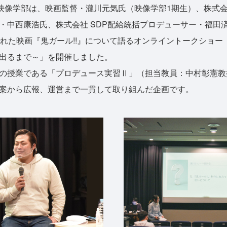
映像学部は、映画監督・瀧川元気氏（映像学部1期生）、株式会
・中西康浩氏、株式会社 SDP配給統括プロデューサー・福田済
された映画『鬼ガール!!』について語るオンライントークショー
出るまで～」を開催しました。
授業である「プロデュース実習Ⅱ」（担当教員：中村彰憲教授
案から広報、運営まで一貫して取り組んだ企画です。