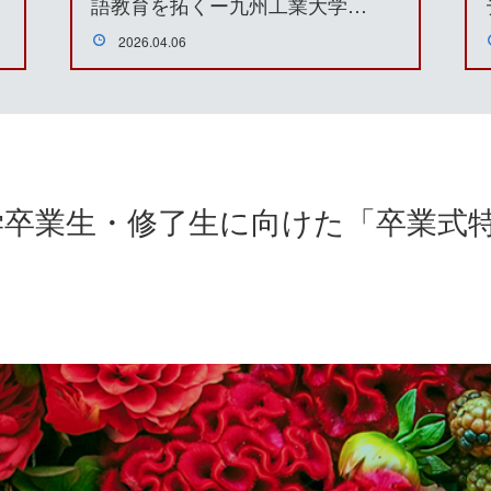
語教育を拓くー九州⼯業⼤学…
2026.04.06
大学卒業生・修了生に向けた「卒業式