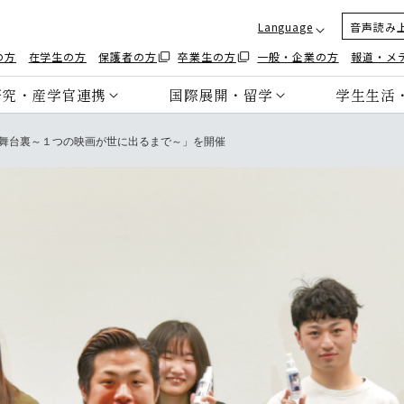
Language
音声読み
の方
在学生の方
保護者の方
卒業生の方
一般・企業の方
報道・メ
研究・産学官連携
国際展開・留学
学生生活
舞台裏～１つの映画が世に出るまで～」を開催