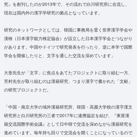
究』を創刊したのが2013年で、その流れで白川研究所に合流し、
現在は国内外の漢字学研究の拠点となっています。
研究のネットワークとしては、韓国に事務局を置く世界漢字学会や
漢検（日本漢字能力検定協会）が設立した日本漢字学会とつながり
があります。中国やドイツで研究発表を行ったり、逆に本学で国際
学会を開催したりと、文字を通した交流を深めています」
大形先生が「文字」に焦点をあてたプロジェクトに取り組む一方、
芳村先生が取り組むのは漢籍研究、つまり漢字で書かれた「文献」
の研究プロジェクトだ。
「中国・南京大学の域外漢籍研究所、韓国・高麗大学校の漢字漢文
研究所と白川研究所の三者で2017年に連携協定を結び、『東亜漢
籍交流国際学術会議』として日中韓で交流を深めながら漢籍研究を
進めています。毎年持ち回りで交流会を開くことになっているので