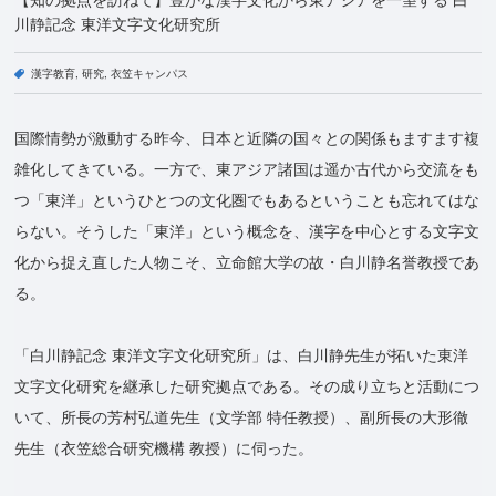
川静記念 東洋文字文化研究所
漢字教育
研究
衣笠キャンパス
国際情勢が激動する昨今、日本と近隣の国々との関係もますます複
雑化してきている。一方で、東アジア諸国は遥か古代から交流をも
つ「東洋」というひとつの文化圏でもあるということも忘れてはな
らない。そうした「東洋」という概念を、漢字を中心とする文字文
化から捉え直した人物こそ、立命館大学の故・白川静名誉教授であ
る。
「白川静記念 東洋文字文化研究所」は、白川静先生が拓いた東洋
文字文化研究を継承した研究拠点である。その成り立ちと活動につ
いて、所長の芳村弘道先生（文学部 特任教授）、副所長の大形徹
先生（衣笠総合研究機構 教授）に伺った。