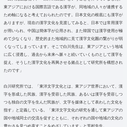
東アジアにおける国際言語である漢字が、同地域の人々が連携する
ため軸になると考えておられたのです。日本文化の根底にも漢字が
ありますが、現在の漢字文化を見渡してみると、日本では常用漢字
が用いられ、中国は簡体字が公用され、また韓国では漢字使用が極
めて少なくなり、歴史的また地域的に見て漢字文化圏の繋がりが弱
くなってしまっています。そこで白川先生は、東アジアという地域
に広く浸透し、過去から未来へ脈々と続いていくものとして漢字を
捉え、そうした漢字文化を再興させる拠点として研究所を構想され
たのです」
白川研究所では、「東洋文字文化とは、東アジア世界において、漢
字を形成した民族、漢字を受容した民族、あるいは漢字を受容しつ
つも独自の文字を生んだ民族が、文字を媒体として表わした文化を
指す」と定義している。「東洋文字文化の研究を通して東アジアの
国や地域同士の交流を促すとともに、それぞれの国や地域の文化の
豊かさを見つめ直すことをめざしています」と芳村先生。