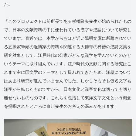
た。
「このプロジェクトは前所長である杉橋隆夫先生が始められたもの
で、日本の文献資料の中に使われている漢字や漢語について研究し
ています。直近では、本学からもほど近い陽明文庫に所蔵されてい
る五摂家筆頭の近衞家の資料や関連する大徳寺の禅僧の漢詩文集を
研究対象として、江戸時代の公家がどんな漢学を学んでいたのかと
いうテーマに取り組んでいます。江戸時代の文献に関する研究はこ
れまで主に国文学のテーマとして扱われてきたため、漢籍について
はあまり研究が進んでいませんでした。しかしそもそも仮名文字も
漢字から転じたものですから、日本文化と漢字文化は切っても切り
離せないものなのです。これらを包括して東洋文字文化という概念
を提唱されたところに白川先生のお考えの深みがあります」