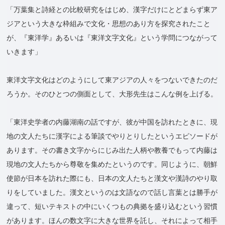
「万葉集と詩経との比較研究をはじめ、漢字だけにとどまらず東ア
ジアという大きな枠組みで文化・思想のあり方を探究されたこと
が、『東洋学』あるいは『東洋文字文化』という学問につながって
いきます」
東洋文字文化はどのようにして東アジアの人々をつないできたのだ
ろうか。そのひとつの側面として、大形先生はこんな例を上げる。
「東洋史学者の内藤湖南の話ですが、彼が中国を訪れたときに、現
地の文人たちに漢字による筆談でやりとりしたというエピソードが
あります。その書き文字からにじみ出た人柄や教養でもって内藤は
現地の文人たちから尊敬を集めたというのです。同じように、朝鮮
使節が日本を訪れた際にも、日本の文人たちと漢文や漢詩のやり取
りをしていました。漢文というのは文語なので話し言葉とは勝手が
違って、短いテキストの中にいくつもの典拠を盛り込むという習慣
があります。ほんの数文字に大きな世界を託し、それによって相手