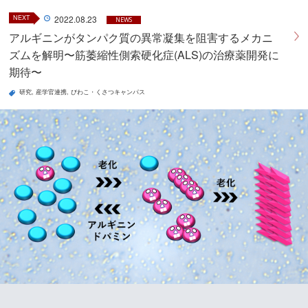
NEXT
2022.08.23
NEWS
アルギニンがタンパク質の異常凝集を阻害するメカニ
ズムを解明〜筋萎縮性側索硬化症(ALS)の治療薬開発に
期待〜
研究
産学官連携
びわこ・くさつキャンパス