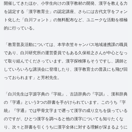
開催してきたほか、小学生向けの漢字教材の開発、漢字を教える力
を認定する「漢字教育士」の認定講座、さらには古代文字をフォン
ト化した「白川フォント」の無料配布など、ユニークな活動を積極
的に行っている。
「教育普及活動については、本学衣笠キャンパス地域連携課の職員
であり、白川研究所の運営委員でもある久保裕之さんが中心となっ
て取り組んでくださっています。漢字探検隊もそうですし、講師と
していろいろな講演会に登壇したり、漢字教育士の普及にも飛び回
っておられます」と芳村先生。
「白川先生は字源字典の『字統』、古語辞典の『字訓』、漢和辞典
の『字通』という3つの辞書を手がけられています。このうち『字
統』『字通』では甲骨文字まで遡って漢字の成り立ちを扱っている
のですが、ひとつ漢字を調べると他の漢字についても知りたくな
り、次々と辞書を引くうちに漢字全体に対する理解が深まるように