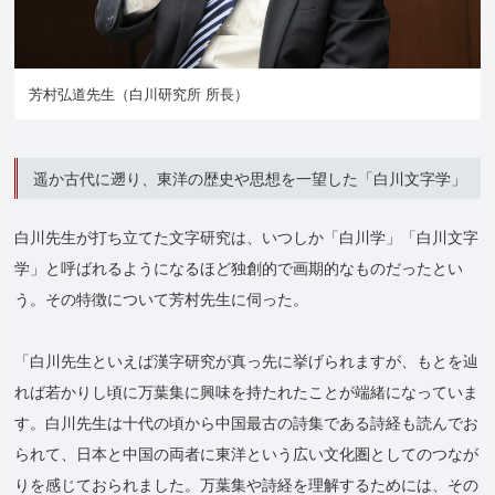
芳村弘道先生（白川研究所 所長）
遥か古代に遡り、東洋の歴史や思想を一望した「白川文字学」
白川先生が打ち立てた文字研究は、いつしか「白川学」「白川文字
学」と呼ばれるようになるほど独創的で画期的なものだったとい
う。その特徴について芳村先生に伺った。
「白川先生といえば漢字研究が真っ先に挙げられますが、もとを辿
れば若かりし頃に万葉集に興味を持たれたことが端緒になっていま
す。白川先生は十代の頃から中国最古の詩集である詩経も読んでお
られて、日本と中国の両者に東洋という広い文化圏としてのつなが
りを感じておられました。万葉集や詩経を理解するためには、その