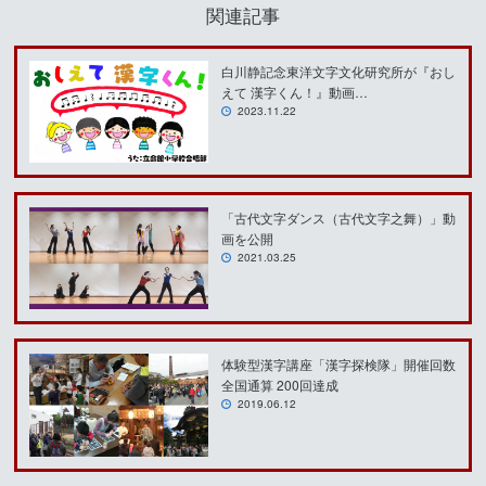
関連記事
白川静記念東洋文字文化研究所が『おし
えて 漢字くん！』動画…
2023.11.22
「古代文字ダンス（古代文字之舞）」動
画を公開
2021.03.25
体験型漢字講座「漢字探検隊」開催回数
全国通算 200回達成
2019.06.12