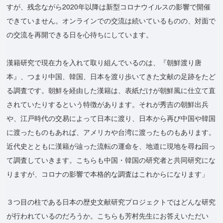
すが、残念ながら2020年以降は新型コロナウイルスの影響で開催
できていません。オンラインでの交流は続いているものの、対面で
の交流を再開できる日を心待ちにしています。
漢籍研究で現在力を入れて取り組んでいるのは、『朝鮮渡り唐
本』、つまり中国、韓国、日本を渡り歩いてきた文献の足跡をたど
る調査です。朝鮮を経由した漢籍は、表紙だけが朝鮮風に仕立て直
されていたりするという特徴があります。それが秀吉の朝鮮出兵
や、江戸時代の交易によって日本に渡り、日本から再び中国や韓国
に渡ったものもあれば、アメリカや台湾に渡ったものもあります。
近代史とともに漢籍が辿った流転の運命を、地道に現地を尋ね回っ
て調査していきます。こちらも中国・韓国の研究者と共同研究にな
りますが、コロナの影響で本格的な調査はこれからになります」
３つ目の柱である日本の歴史文献研究プロジェクトではどんな研究
が行われているのだろうか。こちらも芳村先生にお答えいただい