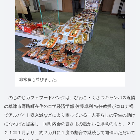
非常食も並びました。
のじのじカフェフードバンクは、びわこ・くさつキャンパス近隣
の草津市野路町在住の本学経済学部 佐藤卓利 特任教授がコロナ禍
でアルバイト収入減などにより困っている一人暮らしの学生の助け
になればと提案し、同町内会の皆さまの温かいご厚意のもと、２０
２１年１月より、約２カ月に１度の割合で継続して開催いただいて