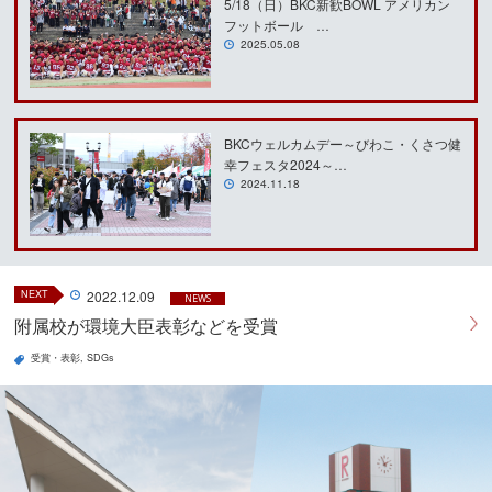
5/18（日）BKC新歓BOWL アメリカン
フットボール …
2025.05.08
BKCウェルカムデー～びわこ・くさつ健
幸フェスタ2024～…
2024.11.18
NEXT
2022.12.09
NEWS
附属校が環境大臣表彰などを受賞
受賞・表彰
SDGs