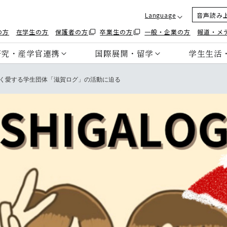
Language
音声読み
の方
在学生の方
保護者の方
卒業生の方
一般・企業の方
報道・メ
研究・産学官連携
国際展開・留学
学生生活
く愛する学生団体「滋賀ログ」の活動に迫る