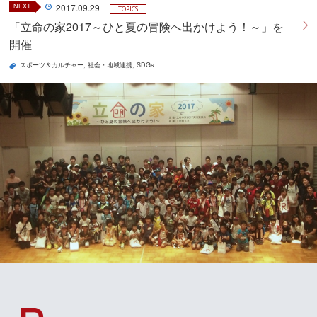
NEXT
2017.09.29
TOPICS
「立命の家2017～ひと夏の冒険へ出かけよう！～」を
開催
スポーツ＆カルチャー
社会・地域連携
SDGs