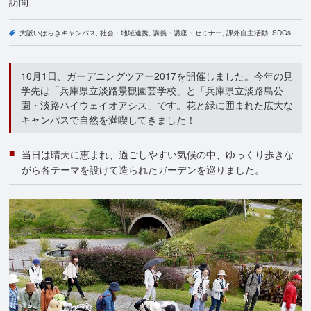
訪問
大阪いばらきキャンパス
社会・地域連携
講義・講座・セミナー
課外自主活動
SDGs
10月1日、ガーデニングツアー2017を開催しました。今年の見
学先は「兵庫県立淡路景観園芸学校」と「兵庫県立淡路島公
園・淡路ハイウェイオアシス」です。花と緑に囲まれた広大な
キャンパスで自然を満喫してきました！
当日は晴天に恵まれ、過ごしやすい気候の中、ゆっくり歩きな
がら各テーマを設けて造られたガーデンを巡りました。