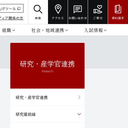
上げツール
ディア関係の方
検索
アクセス
お問い合わせ
ご寄付
資料請求
・就職
社会・地域連携
入試情報
研究・産学官連携
Research
研究・産学官連携
研究最前線