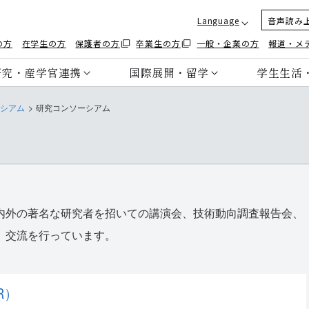
Language
音声読み
の方
在学生の方
保護者の方
卒業生の方
一般・企業の方
報道・メ
研究・産学官連携
国際展開・留学
学生生活
シアム
研究コンソーシアム
内外の著名な研究者を招いての講演会、技術動向調査報告会、
、交流を行っています。
R）