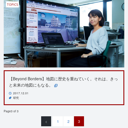
TOPICS
【Beyond Borders】地図に歴史を重ねていく。それは、きっ
と未来の地図にもなる。
2017.12.01
研究
Page3 of 3
<
1
2
3