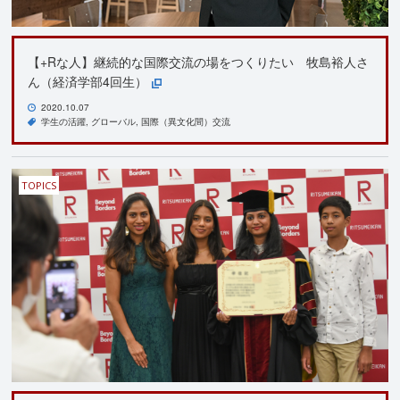
【+Rな人】継続的な国際交流の場をつくりたい 牧島裕人さ
ん（経済学部4回生）
2020.10.07
学生の活躍
グローバル
国際（異文化間）交流
TOPICS