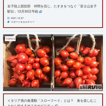
女子陸上競技部 仲間を信じ、たすきをつなぐ「富士山女子
駅伝」12月30日号砲
2021.12.27
スポーツ＆カルチャー
TOPICS
イタリア発の食運動「スローフード」とは？ 食を楽しむこ
とから始まるサステナビリティ