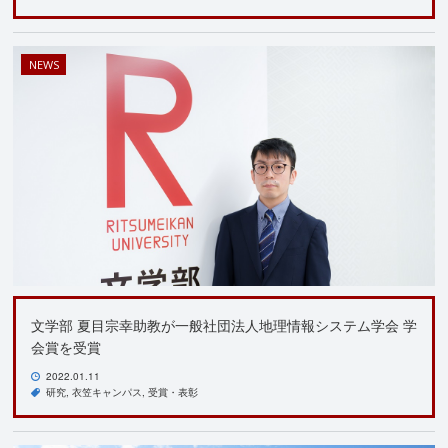
NEWS
文学部 夏目宗幸助教が一般社団法人地理情報システム学会 学
会賞を受賞
2022.01.11
研究
衣笠キャンパス
受賞・表彰