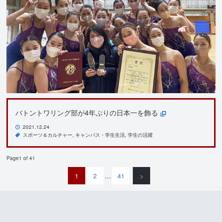
バトントワリング部が4年ぶりの日本一を飾る
2021.12.24
スポーツ＆カルチャー
キャンパス・学生生活
学生の活躍
Page1 of 41
1
2
…
41
>