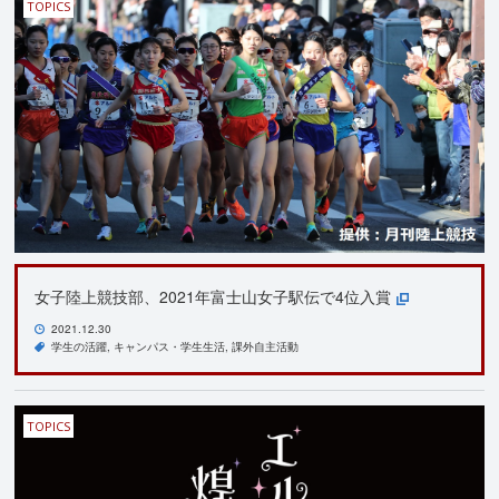
TOPICS
女子陸上競技部、2021年富士山女子駅伝で4位入賞
2021.12.30
学生の活躍
キャンパス・学生生活
課外自主活動
TOPICS