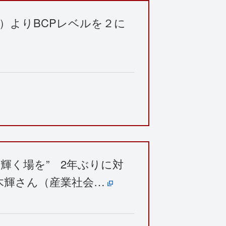
月）よりBCPレベルを２に
が輝く場を” 2年ぶりに対
木輝さん（産業社会…