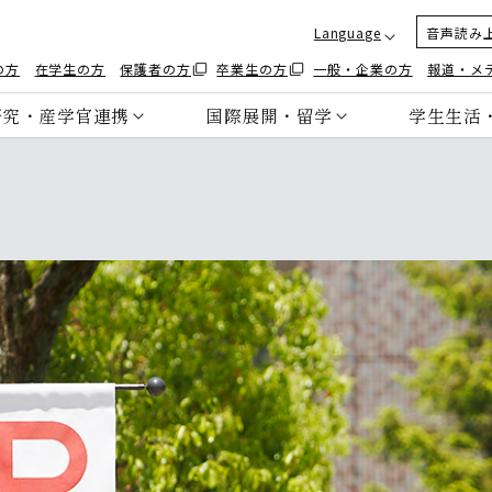
Language
音声読み
の方
在学生の方
保護者の方
卒業生の方
一般・企業の方
報道・メ
研究・産学官連携
国際展開・留学
学生生活