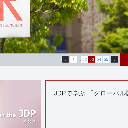
1
52
53
54
55
<
…
>
JDPで学ぶ 「グローバ