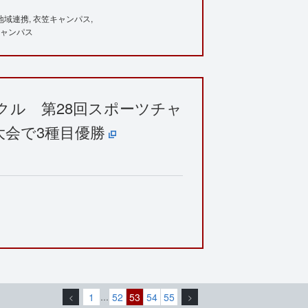
地域連携
衣笠キャンパス
ャンパス
クル 第28回スポーツチャ
大会で3種目優勝
1
52
53
54
55
<
…
>