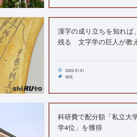
漢字の成り立ちを知れば
残る 文字学の巨人が教
2022.01.21
研究
科研費で配分額「私立大
学4位」を獲得