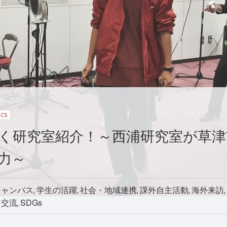
ICS
く研究室紹介！～西浦研究室が草津
力～
キャンパス
学生の活躍
社会・地域連携
課外自主活動
海外来訪
）交流
SDGs