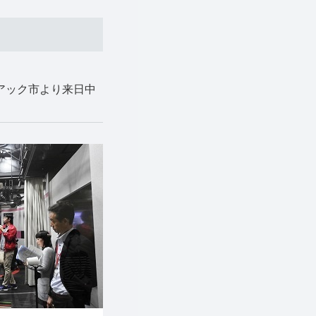
ィアック市より来日中
。