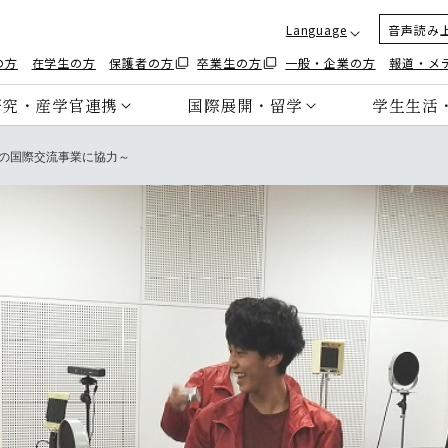
Language
音声読み
の方
在学生の方
保護者の方
卒業生の方
一般・企業の方
報道・メ
研究・産学官連携
国際展開・留学
学生生活
の国際交流事業に協力～