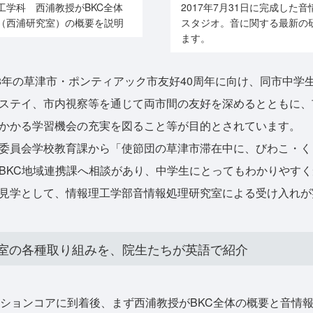
工学科 西浦教授がBKC全体
2017年7月31日に完成した
（西浦研究室）の概要を説明
スタジオ。音に関する最新の
ます。
8年の草津市・ポンティアック市友好40周年に向け、同市中学
ステイ、市内視察等を通じて両市間の友好を深めるとともに、
かかる学習機会の充実を図ること等が目的とされています。
委員会学校教育課から「使節団の草津市滞在中に、びわこ・く
BKC地域連携課へ相談があり、中学生にとってもわかりやす
見学として、情報理工学部音情報処理研究室による受け入れが
室の各種取り組みを、院生たちが英語で紹介
ションコアに到着後、まず西浦教授がBKC全体の概要と音情