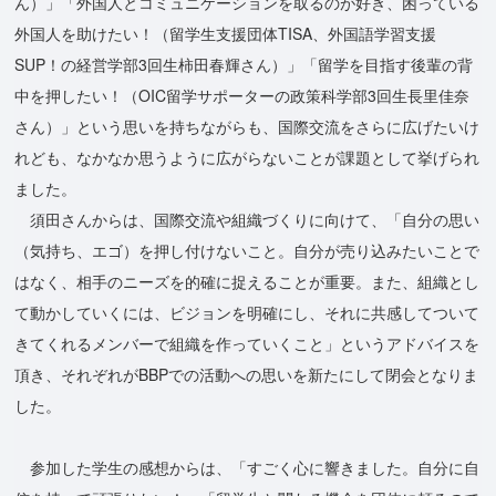
ん）」「外国人とコミュニケーションを取るのが好き、困っている
外国人を助けたい！（留学生支援団体TISA、外国語学習支援
SUP！の経営学部3回生柿田春輝さん）」「留学を目指す後輩の背
中を押したい！（OIC留学サポーターの政策科学部3回生長里佳奈
さん）」という思いを持ちながらも、国際交流をさらに広げたいけ
れども、なかなか思うように広がらないことが課題として挙げられ
ました。
須田さんからは、国際交流や組織づくりに向けて、「自分の思い
（気持ち、エゴ）を押し付けないこと。自分が売り込みたいことで
はなく、相手のニーズを的確に捉えることが重要。また、組織とし
て動かしていくには、ビジョンを明確にし、それに共感してついて
きてくれるメンバーで組織を作っていくこと」というアドバイスを
頂き、それぞれがBBPでの活動への思いを新たにして閉会となりま
した。
参加した学生の感想からは、「すごく心に響きました。自分に自