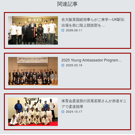
関連記事
在大阪英国総領事らがご来学―UK駅伝
出場を前に陸上競技部を…
2026.06.11
2025 Young Ambassador Program…
2025.03.19
体育会柔道部の宮尾若那さんが赤道ギニ
アで柔道指導
2024.10.17