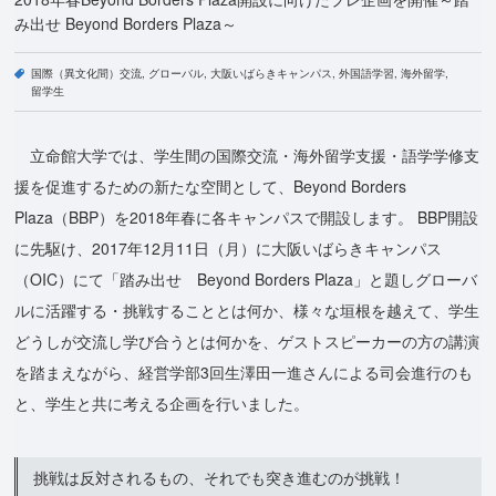
み出せ Beyond Borders Plaza～
国際（異文化間）交流
グローバル
大阪いばらきキャンパス
外国語学習
海外留学
留学生
立命館大学では、学生間の国際交流・海外留学支援・語学学修支
援を促進するための新たな空間として、Beyond Borders
Plaza（BBP）を2018年春に各キャンパスで開設します。 BBP開設
に先駆け、2017年12月11日（月）に大阪いばらきキャンパス
（OIC）にて「踏み出せ Beyond Borders Plaza」と題しグローバ
ルに活躍する・挑戦することとは何か、様々な垣根を越えて、学生
どうしが交流し学び合うとは何かを、ゲストスピーカーの方の講演
を踏まえながら、経営学部3回生澤田一進さんによる司会進行のも
と、学生と共に考える企画を行いました。
挑戦は反対されるもの、それでも突き進むのが挑戦！