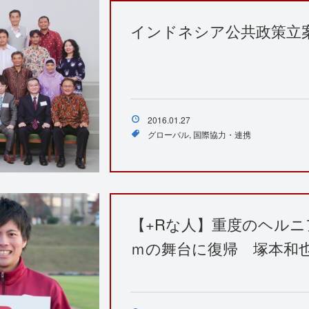
インドネシア公共政策立案
2016.01.27
グローバル
国際協力・連携
【+Rな人】重度のヘルニ
ｍの舞台に復帰 塚本和