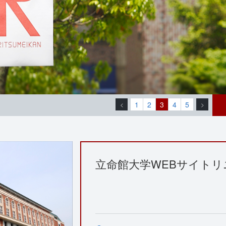
1
2
3
4
5
<
>
立命館大学WEBサイト