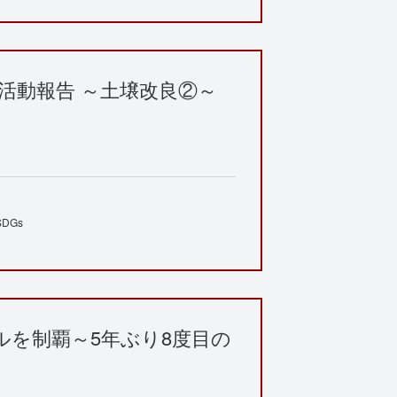
活動報告 ～土壌改良②～
SDGs
ルを制覇～5年ぶり8度目の