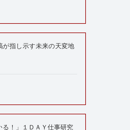
縞が指し示す未来の天変地
かる！」１ＤＡＹ仕事研究