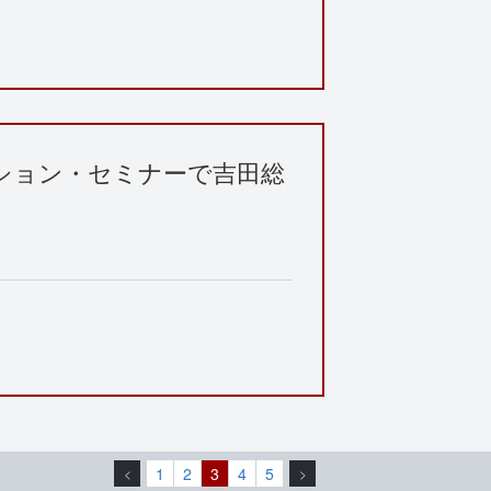
ション・セミナーで吉田総
1
2
3
4
5
<
>