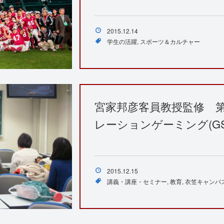
2015.12.14
学生の活躍
スポーツ＆カルチャー
宮家邦彦客員教授監修 
レーションゲーミング(GS
2015.12.15
講義・講座・セミナー
教育
衣笠キャンパ