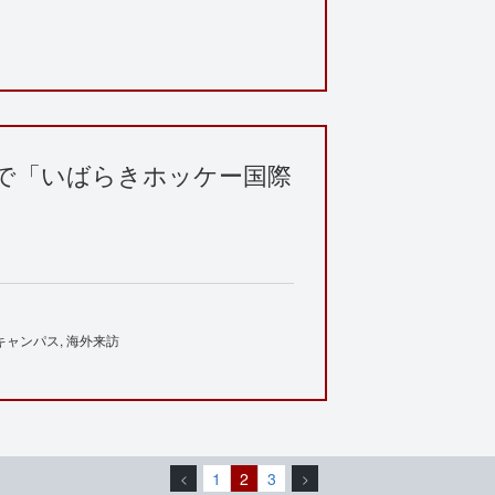
で「いばらきホッケー国際
キャンパス
海外来訪
1
2
3
<
>