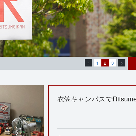
1
2
3
<
>
衣笠キャンパスでRitsumei