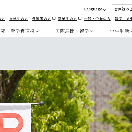
Language
音声読み
の方
在学生の方
保護者の方
卒業生の方
一般・企業の方
報道・メ
研究・産学官連携
国際展開・留学
学生生活