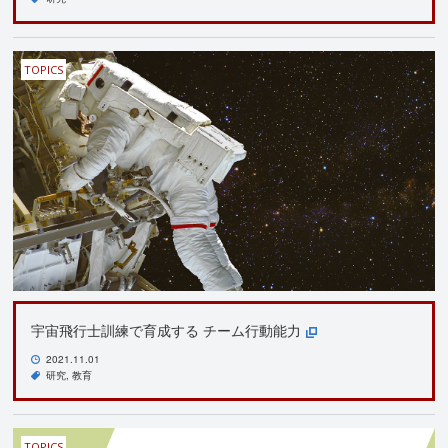
TOPICS
宇宙飛行士訓練で育成する チーム行動能力
2021.11.01
研究
教育
TOPICS