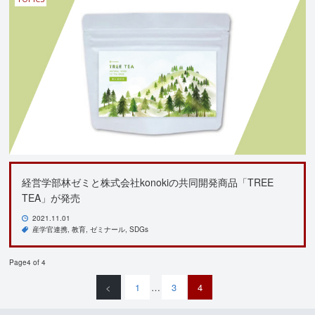
経営学部林ゼミと株式会社konokiの共同開発商品「TREE
TEA」が発売
2021.11.01
産学官連携
教育
ゼミナール
SDGs
Page4 of 4
<
1
…
3
4