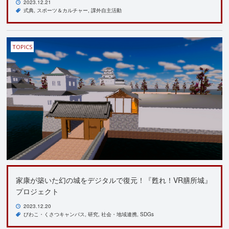
2023.12.21
式典
スポーツ＆カルチャー
課外自主活動
TOPICS
家康が築いた幻の城をデジタルで復元！『甦れ！VR膳所城』
プロジェクト
2023.12.20
びわこ・くさつキャンパス
研究
社会・地域連携
SDGs