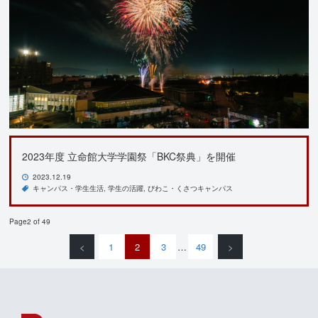
2023年度 立命館大学学園祭「BKC祭典」を開催
2023.12.19
キャンパス・学生生活
学生の活躍
びわこ・くさつキャンパス
Page2 of 49
<
1
2
3
…
49
>