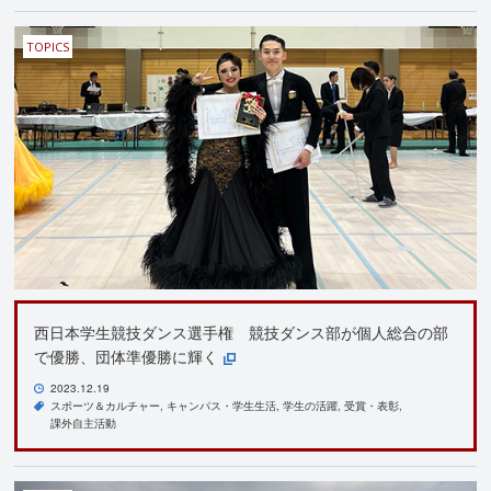
TOPICS
西日本学生競技ダンス選手権 競技ダンス部が個人総合の部
で優勝、団体準優勝に輝く
2023.12.19
スポーツ＆カルチャー
キャンパス・学生生活
学生の活躍
受賞・表彰
課外自主活動