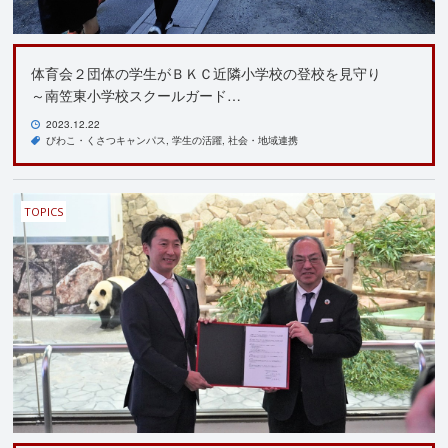
体育会２団体の学生がＢＫＣ近隣小学校の登校を見守り
～南笠東小学校スクールガード…
2023.12.22
びわこ・くさつキャンパス
学生の活躍
社会・地域連携
TOPICS