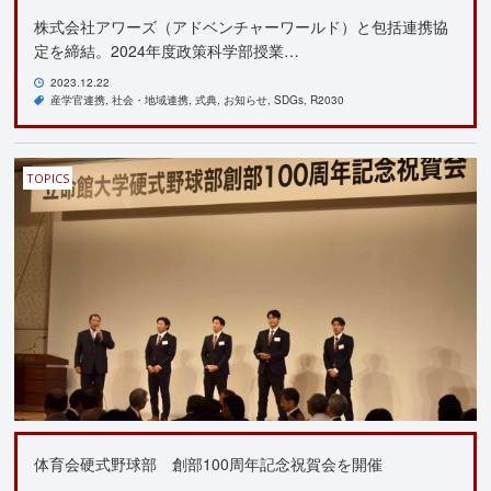
株式会社アワーズ（アドベンチャーワールド）と包括連携協
定を締結。2024年度政策科学部授業…
2023.12.22
産学官連携
社会・地域連携
式典
お知らせ
SDGs
R2030
TOPICS
体育会硬式野球部 創部100周年記念祝賀会を開催