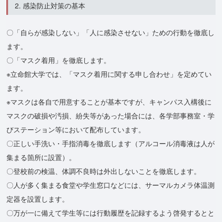
2. 感染防止対策の基本
〇「自らが感染しない」「人に感染させない」ための行動を徹底し
ます。
〇「マスク着用」を徹底します。
※立命館大学では、「マスク着用に関する申し合わせ」を定めてい
ます。
※マスクは各自で用意することが基本ですが、キャンパス入構後に
マスクの破損や汚損、紛失等があった場合には、各学部事務室・学
びステーション等において配布しています。
〇正しい手洗い・手指消毒を徹底します（アルコール消毒液は人が
集まる箇所に設置）。
〇登校前の検温、体調不良時は外出しないことを徹底します。
〇人が多く集まる食堂や学生窓口などには、サーマルカメラ体温測
定器を設置します。
〇万が一に備えて学生等には行動履歴を記録するよう啓発するとと