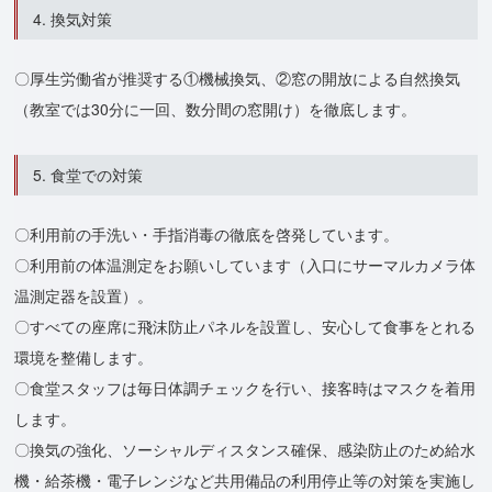
4. 換気対策
〇厚生労働省が推奨する①機械換気、②窓の開放による自然換気
（教室では30分に一回、数分間の窓開け）を徹底します。
5. 食堂での対策
〇利用前の手洗い・手指消毒の徹底を啓発しています。
〇利用前の体温測定をお願いしています（入口にサーマルカメラ体
温測定器を設置）。
〇すべての座席に飛沫防止パネルを設置し、安心して食事をとれる
環境を整備します。
〇食堂スタッフは毎日体調チェックを行い、接客時はマスクを着用
します。
〇換気の強化、ソーシャルディスタンス確保、感染防止のため給水
機・給茶機・電子レンジなど共用備品の利用停止等の対策を実施し