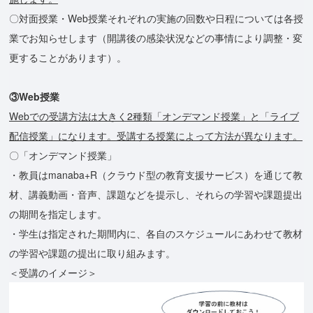
〇対⾯授業・Web授業それぞれの実施の回数や⽇程については各授
業でお知らせします（開講後の感染状況などの事情により調整・変
更することがあります）。
③Web授業
Webでの受講⽅法は⼤きく2種類「オンデマンド授業」と「ライブ
配信授業」になります。受講する授業によって方法が異なります。
〇「オンデマンド授業」
・教員はmanaba+R（クラウド型の教育支援サービス）を通じて教
材、講義動画・⾳声、課題などを提⽰し、それらの学習や課題提出
の期間を指定します。
・学⽣は指定された期間内に、各⾃のスケジュールにあわせて教材
の学習や課題の提出に取り組みます。
＜受講のイメージ＞