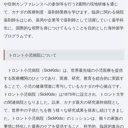
や症例カンファレンスへの参加等を行う2週間の現地研修を通じ
て、カナダの医療制度・薬剤師業務を学びます。臨床に関わる病院
薬剤師をはじめ、薬局や企業等で薬剤師として活躍していく薬学科
生に、国際的な視野を身につけてもらうことを目的とした海外留学
プログラムです。
トロント小児病院について
トロント小児病院（SickKids）は、世界最先端の小児医療を提供
する医療機関のひとつであり、医療、研究、教育を総合的に実践す
ることで、小児の健康増進に寄与しているカナダの中心拠点です。
トロント小児病院（SickKids）は1875年に設立され、トロント大学
の関連病院となりました。以来、カナダ最大の研究基幹病院とし
て、世界中の子供たちを救う様々な研究成果を発表し続けてきまし
た。トロント小児病院（SickKids）のミッションは、個々の家族の
事情に特化した最善のケアを提供すること、科学的、臨床的進歩の