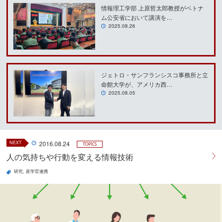
情報理工学部 上原哲太郎教授がベトナ
ム公安省において講演を…
2025.08.26
ジェトロ・サンフランシスコ事務所と立
命館大学が、アメリカ西…
2025.08.05
NEXT
2016.08.24
TOPICS
人の気持ちや行動を変える情報技術
研究
産学官連携