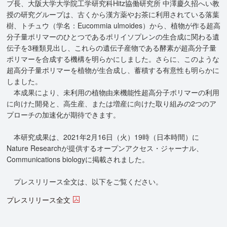
プ長、大阪大学大学院工学研究科Hitz協働研究所 中澤慶久招へい教
授の研究グループは、古くから漢方薬やお茶に利用されている落葉
樹、トチュウ（学名：Eucommia ulmoides）から、植物が作る超高
分子量ポリマーのひとつであるポリイソプレンの生合成に関わる遺
伝子を3種類見出し、これらの遺伝子産物である酵素が超高分子量
ポリマーを合成する機構を明らかにしました。さらに、このような
超高分子量ポリマーを植物が生合成し、蓄積する有意性も明らかに
しました。
本成果により、未利用の植物由来機能性超高分子ポリマーの利用
に向けた開発と、高生産、または増産に向けた取り組みの2つのア
プローチの加速化が期待できます。
本研究成果は、2021年2月16日（火）19時（日本時間）に
Nature Researchが提供するオープンアクセス・ジャーナル、
Communications biologyに掲載されました。
プレスリリース全文は、以下をご覧ください。
プレスリリース全文