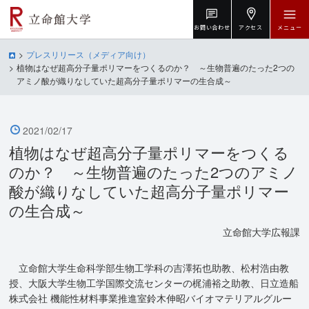
お問い合わせ
アクセス
メニュー
プレスリリース（メディア向け）
植物はなぜ超高分子量ポリマーをつくるのか？ ～生物普遍のたった2つの
アミノ酸が織りなしていた超高分子量ポリマーの生合成～
2021/02/17
植物はなぜ超高分子量ポリマーをつくる
のか？ ～生物普遍のたった2つのアミノ
酸が織りなしていた超高分子量ポリマー
の生合成～
立命館大学広報課
立命館大学生命科学部生物工学科の吉澤拓也助教、松村浩由教
授、大阪大学生物工学国際交流センターの梶浦裕之助教、日立造船
株式会社 機能性材料事業推進室鈴木伸昭バイオマテリアルグルー