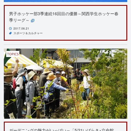
男子ホッケー部3季連続16回目の優勝～関西学生ホッケー春
季リーグ～
2017.06.21
スポーツ＆カルチャー
TOPICS
ガーデニングの魅力がいっぱい～「5/21いばらき×立命館