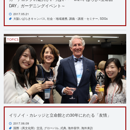
DAY」ガーデニングイベント～
2017.05.21
大阪いばらきキャンパス
社会・地域連携
講義・講座・セミナー
SDGs
TOPICS
イリノイ・カレッジと立命館との30年にわたる「友情」
2017.06.09
国際（異文化間）交流
グローバル
式典
海外留学
海外来訪