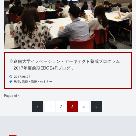
立命館大学イノベーション・アーキテクト養成プログラム
「2017年度前期EDGE+Rプログ…
2017.06.07
教育
講義・講座・セミナー
Page3 of 4
<
1
2
3
4
>