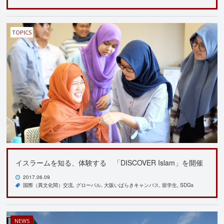
TOPICS
イスラームを知る、体験する 「DISCOVER Islam」を開催
2017.06.09
国際（異文化間）交流
グローバル
大阪いばらきキャンパス
留学生
SDGs
NEWS