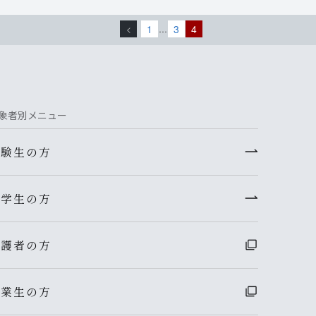
1
3
4
<
…
象者別メニュー
受験生の方
在学生の方
保護者の方
卒業生の方