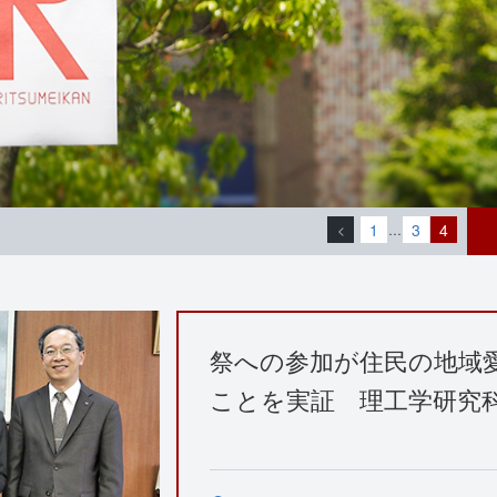
1
3
4
<
…
祭への参加が住民の地域
ことを実証 理工学研究