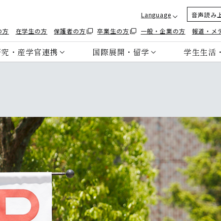
Language
音声読み
の方
在学生の方
保護者の方
卒業生の方
一般・企業の方
報道・メ
研究・産学官連携
国際展開・留学
学生生活