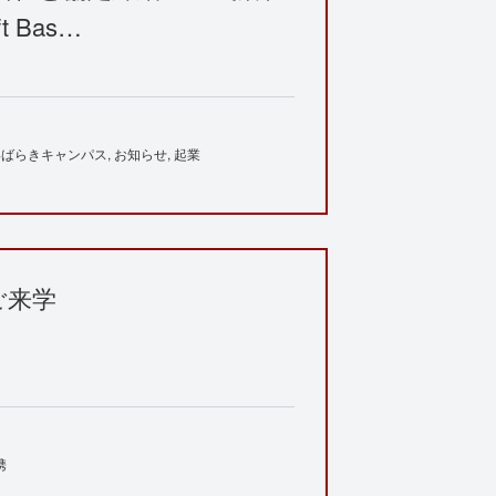
 Bas…
いばらきキャンパス
お知らせ
起業
ご来学
携