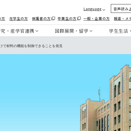
Language
音声読み
の方
在学生の方
保護者の方
卒業生の方
一般・企業の方
報道・メ
研究・産学官連携
国際展開・留学
学生生活
けで材料の機能を制御できることを発見