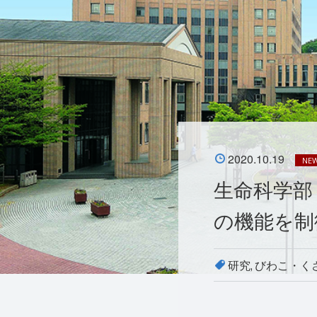
2020.10.19
NE
生命科学部
の機能を制
研究
びわこ・く