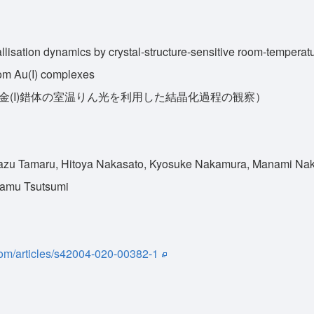
allisation dynamics by crystal-structure-sensitive room-temperat
om Au(I) complexes
金(I)錯体の室温りん光を利用した結晶化過程の観察）
azu Tamaru, Hitoya Nakasato, Kyosuke Nakamura, Manami Naka
samu Tsutsumi
com/articles/s42004-020-00382-1