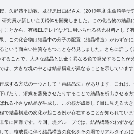
授、久野恭平助教、及び黒田由紀さん（2019年度 生命科学研
・研究員が新しい金(I)錯体を開発しました。この化合物の結晶
すことから、有機ELテレビなどに用いられる発光材料として
果、この化合物は結晶中の分子の配置（結晶構造）がわずかに
るという面白い性質をもつことを発見しました。さらに詳しく
砕することで、大きな結晶とは全く異なる色で発光することが
では、大きな塊の中とは結晶構造が異なることを示しています
作成する方法の一つとして「再結晶法」があります。これは、
下げたり、溶媒を蒸発させたりすることで結晶を析出させる方
ばれる小さな結晶が生成し、この核が成長して目に見える大き
程で結晶構造の変化が起こる例が存在することが知られていま
非常に困難です。今回、堤グループでは、結晶構造のわずかな
して、核成長に伴う結晶構造の変化をその場でリアルタイムに