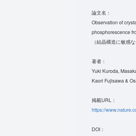
論文名：
Observation of cryst
phosphorescence fr
（結晶構造に敏感な
著者：
Yuki Kuroda, Masak
Kaori Fujisawa & O
掲載URL：
https://www.nature.
DOI：