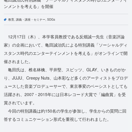
ンメントを考える」を開催
教育
講義・講座・セミナー
SDGs
12月17日（木）、本学客員教授である反畑誠一先生（音楽評論
家）の企画において、亀田誠治氏による特別講義「ソーシャルディ
スタンス時代のエンターテインメントを考える」がオンラインで開
催されました。
亀田氏は、椎名林檎、平井堅、スピッツ、GLAY、いきものがか
り、JUJU、Creepy Nuts、山本彩など多くのアーティストをプロデ
ュースした音楽プロデューサーで、東京事変のベーシストとしても
活躍され、2007・2015年には日本レコード大賞で「編曲賞」を受
賞されています。
今回の特別講義は約150名の学生が参加し、学生からの質問に回
答するコミュニケーション形式を重視して行われました。