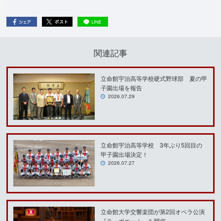
関連記事
立命館宇治高等学校硬式野球部 夏の甲
子園出場を報告
2026.07.29
立命館宇治高等学校 3年ぶり5回目の
甲子園出場決定！
2026.07.27
立命館大学交響楽団が第2回オペラ公演
『ラ・ボエーム』を開催