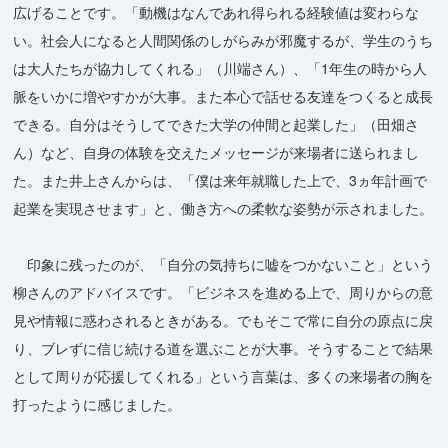
広げることです。「動機はなんであれ得られる経験値は変わらな
い。社会人になると人間関係のしがらみが邪魔するが、学生のうち
は大人たちが協力してくれる」（川端さん）、「1年生の時から人
脈をいかに増やすかが大事。また本心で話せる友達をつくると成長
できる。自分はそうしてできた大学の仲間と起業した」（田畑さ
ん）など、自身の体験を交えたメッセージが来場者に送られまし
た。また井上さんからは、「僕は来年就職した上で、3ヵ年計画で
起業を実現させます」と、働き方への柔軟な姿勢が示されました。
印象に残ったのが、「自分の気持ちに嘘をつかないこと」という
柳さんのアドバイスです。「ビジネスを進める上で、周りからの意
見や情報に惑わされるときがある。でもそこで常に自分の原点に戻
り、ブレずに信じ続ける道を選ぶことが大事。そうすることで結果
として周りが応援してくれる」という言葉は、多くの来場者の胸を
打ったように感じました。