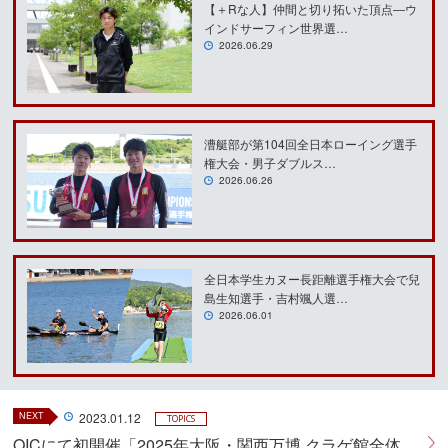
【＋Rな人】仲間と切り拓いた頂点―ウ
インドサーフィン世界選…
2026.06.29
漕艇部が第104回全日本ローイング選手
権大会・男子ダブルス…
2026.06.26
全日本学生カヌー⻑距離選手権大会で兒
島生知選手・吉村颯人選…
2026.06.01
NEXT
2023.01.12
TOPICS
OICにて初開催「2025年大阪・関西万博 クラゲ館全体