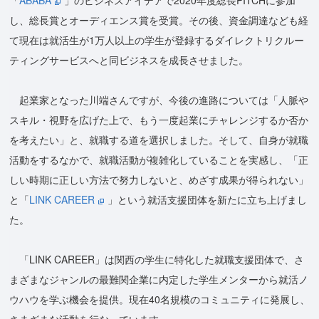
「
ABABA
」のビジネスアイデアで2020年度総長PITCHに参加
し、総長賞とオーディエンス賞を受賞。その後、資金調達なども経
て現在は就活生が1万人以上の学生が登録するダイレクトリクルー
ティングサービスへと同ビジネスを成長させました。
起業家となった川端さんですが、今後の進路については「人脈や
スキル・視野を広げた上で、もう一度起業にチャレンジするか否か
を考えたい」と、就職する道を選択しました。そして、自身が就職
活動をするなかで、就職活動が複雑化していることを実感し、「正
しい時期に正しい方法で努力しないと、めざす成果が得られない」
と「
LINK CAREER
」という就活支援団体を新たに立ち上げまし
た。
「LINK CAREER」は関西の学生に特化した就職支援団体で、さ
まざまなジャンルの最難関企業に内定した学生メンターから就活ノ
ウハウを学ぶ機会を提供。現在40名規模のコミュニティに発展し、