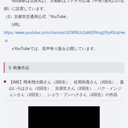
※四条駅は北改札口、京都駅はコトチカ広場（中央1改札口の北
側）に設置しています。
（2）京都市交通局公式「YouTube」
URL:
https://www.youtube.com/channel/UCWWJc2s88DRmg25lyK8JyHw
※YouTubeでは、音声有り版を公開しています。
3. 映像作品
【A班】岡本翔大朗さん（2回生）、佐用崇貴さん（2回生）、葉
山いろはさん（2回生）、吉原壮さん（2回生）、パク・インジ
ュンさん（2回生）、ショウ・ブンハクさん（2回生）の作品