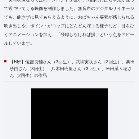
て近づいてくる映像を制作しました。無音声のデジタルサイネージ
でも、飽きずに見てもらえるように、おばちゃん要素が感じられる
吹き出しや、ポイントがコップにどんどん貯まる様子など、目をひ
くアニメーションを加え、「登録しなければ損」という点をアピー
ルしています。
【B班】恒吉良輔さん（3回生）、武塙実咲さん（3回生）、奥田
紗由さん（3回生）、八木田樹里さん（3回生）、米田菜々穂さ
ん（2回生）の作品