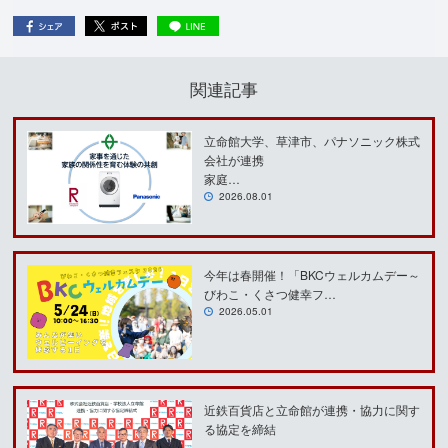
関連記事
立命館大学、草津市、パナソニック株式
会社が連携
家庭…
2026.08.01
今年は春開催！「BKCウェルカムデー～
びわこ・くさつ健幸フ…
2026.05.01
近鉄百貨店と立命館が連携・協力に関す
る協定を締結
～…