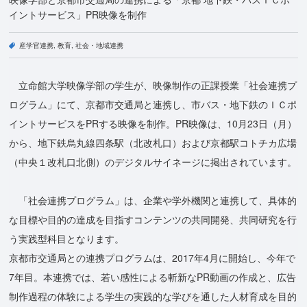
イントサービス」PR映像を制作
産学官連携
教育
社会・地域連携
立命館大学映像学部の学生が、映像制作の正課授業「社会連携プ
ログラム」にて、京都市交通局と連携し、市バス・地下鉄のＩＣポ
イントサービスをPRする映像を制作。PR映像は、10月23日（月）
から、地下鉄烏丸線四条駅（北改札口）および京都駅コトチカ広場
（中央１改札口北側）のデジタルサイネージに掲出されています。
「社会連携プログラム」は、企業や学外機関と連携して、具体的
な目標や目的の達成を目指すコンテンツの共同開発、共同研究を行
う実践型科目となります。
京都市交通局との連携プログラムは、2017年4月に開始し、今年で
7年目。本連携では、若い感性による斬新なPR動画の作成と、広告
制作過程の体験による学生の実践的な学びを通した人材育成を目的