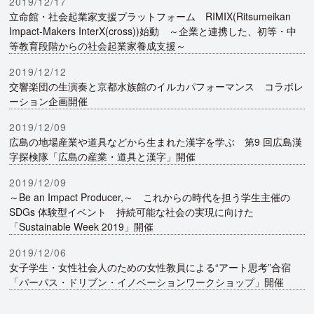
2019/12/17
立命館・社会起業家支援プラットフォーム RIMIX(Ritsumeikan
Impact-Makers InterX(cross))始動 ～企業と連携した、初等・中
等教育段階からの社会起業家養成支援～
2019/12/12
交響楽団の生演奏と京都水族館のイルカパフォーマンス コラボレ
ーション企画開催
2019/12/09
広島の地場産業や道具などから生まれた漢字を学ぶ 第9 回広島漢
字探検隊「広島の産業・道具と漢字」開催
2019/12/09
～Be an Impact Producer,～ これからの時代を担う学生主催の
SDGs 体験型イベント 持続可能な社会の実現に向けた
「Sustainable Week 2019」開催
2019/12/06
女子学生・女性社会人のための女性教員による“アート思考”合宿
「パーパス・ドリブン・イノベーションワークショップ」開催