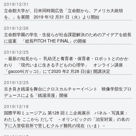
2019/12/31
立命館大学が、日米同時期広告「立命館から、アメリカ大統領
を。」を展開 2019 年12 月31 日（火）より開始
2019/12/26
立命館学園の学生・生徒らが社会課題解決のためのアイデアを総長
に提案 「総長PITCH THE FINAL」の開催
2019/12/25
－最新の知見から－ 乳幼児と養育者・保育者・ロボットとのかか
わり 「現代いまに生きる子どもの心理学」 オンライン講座
「gacco®(ガッコ)」にて2020 年2 月28 日(金) 開講決定
2019/12/25
古き良き銭湯を舞台にクロスカルチャーイベント 映像学部生プロ
デュースによる「銭湯浪漫」開催
2019/12/18
国際平和ミュージアム 第128 回ミニ企画展示 パネル・写真展：
わたしを ここから だして －オリンピックの「治安対策」の名の
下に入管収容所で苦しむクルド難民の現在（いま）－