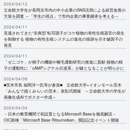
2024/04/12
立命館大学生が長岡京市内の中小企業のSNS活用による経営改善の
方策を調査 ～「学生の視点」で市内企業の事業継承を考える～
2024/04/11
見逃されてきた“非典型”転写因子がコケ植物の有性生殖器官の発生
を制御する 植物の有性生殖システムの進化の痕跡を示す鍵因子の
発見
2024/04/11
「ゼニゴケ」が精子の機能や鞭毛運動研究の推進に貢献 植物の精
子の運動性に「cAMPシグナル伝達系」が鍵となることが明らかに
2024/04/08
■茨木市長 福岡洋一氏等が参加■ 立命館大学×イオンモール茨木
「みんなで描くみらいの茨木」表彰式開催 ～立命館大学の学生が
画像生成AIでポスター作成～
2024/04/04
－日本の教育機関で初設置となるMicrosoft Baseを徹底解説－
OIC新棟「Microsoft Base Ritsumeikan」開設記念イベント開催