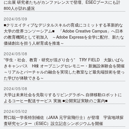
に出展 研究者たちがカンファレンスで登壇、ESECブースにも計
800人が訪れ盛況
2024/05/09
■クリエイティブなデジタルスキルの育成にコミットする革新的な
大学の世界コンソーシアム■ 「Adobe Creative Campus」へ日本
の教育機関として初加入 ～Adobe Expressを全学に配付、新たな
価値創出を担う人材育成を推進～
2024/05/08
”学生・社会、教育・研究が混ざり合う” TRY FIELD 大阪いばら
きキャンパス H棟 オープニングセレモニー・新施設体験会を開催
～リアルとバーチャルの融合を実現した教室など最先端技術を使っ
た学びが体験できる～
2024/05/08
大学は未来社会を先取りするリビングラボへ 自律移動ロボットに
よるコーヒー配送サービス 実施 ■公開実証実験のご案内■
2024/05/02
野口聡一学長特別補佐（JAXA 元宇宙飛行士）が登壇 宇宙地球探
査研究センター（ESEC）設立記念シンポジウムを開催