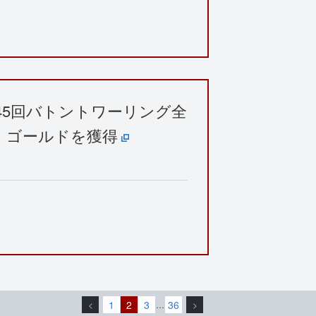
45回バトントワーリング全
・ゴールドを獲得
1
2
3
36
<
…
>