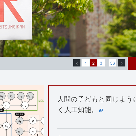
1
2
3
36
<
…
>
人間の子どもと同じよう
く人工知能。