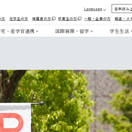
Language
音声読み
の方
在学生の方
保護者の方
卒業生の方
一般・企業の方
報道・メ
研究・産学官連携
国際展開・留学
学生生活