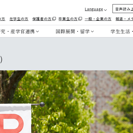
Language
音声読み
の方
在学生の方
保護者の方
卒業生の方
一般・企業の方
報道・メ
研究・産学官連携
国際展開・留学
学生生活
）