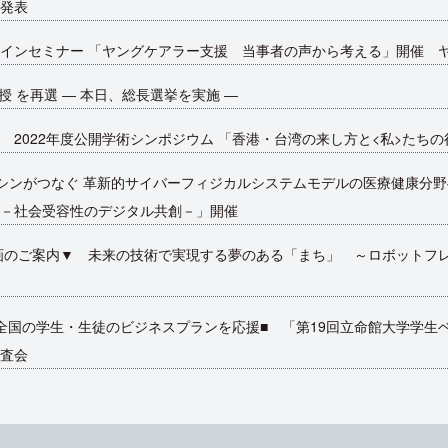
発表
インセミナー 「ヤングケアラー支援 当事者の声から考える」開催 
授 を再選 ― 本日、総長選挙を実施 ―
 2022年度公開学術シンポジウム 「香港・台湾の来し方と<私>たち
ロマシンがつなぐ 革新的サイバーフィジカルシステムモデルの医療健康分
－社会受容性のデジタル共創－」開催
画のご案内▼ 未来の技術で実現する夢のある「まち」 ～ロボットフ
全国の学生・生徒のビジネスプランを応援■ 「第19回立命館大学学生ベ
査会