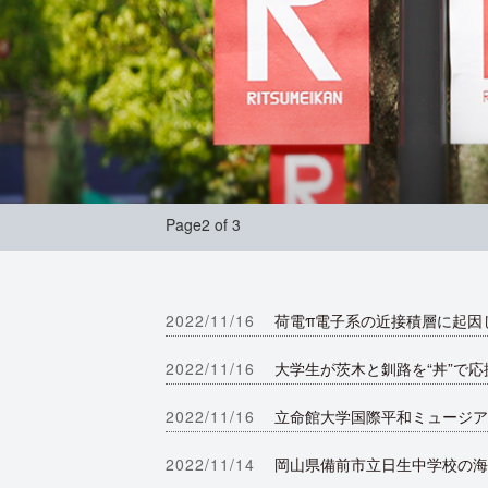
Page2 of 3
2022/11/16
荷電π電子系の近接積層に起因
2022/11/16
大学生が茨木と釧路を“丼”で応
2022/11/16
立命館大学国際平和ミュージア
2022/11/14
岡山県備前市立日生中学校の海