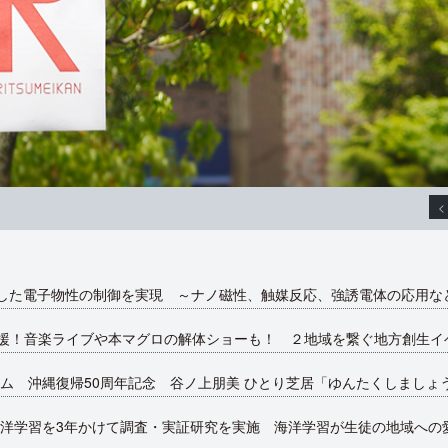
<
した電子物性の制御を実現 ～ナノ磁性、触媒反応、強誘電体の応用な
援！音楽ライブや本マグロの解体ショーも！ ２地域を繋ぐ地方創生イベン
ム 沖縄復帰50周年記念 谷ノ上朋美 ひとり芝居「ゆんたくしましょ
洋学習を3年かけて調査・実証研究を実施 海洋学習が生徒の地域への