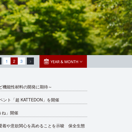
1
2
3
>
ど機能性材料の開発に期待～
ト「超 KATTEDON」を開催
うね」開催
愛着や意欲関心を高めることを示唆 保全生態