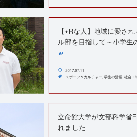
【+Rな人】地域に愛さ
ル部を目指して～小学生
2017.07.11
スポーツ＆カルチャー
学生の活躍
社会・
立命館大学が文部科学省ED
れました