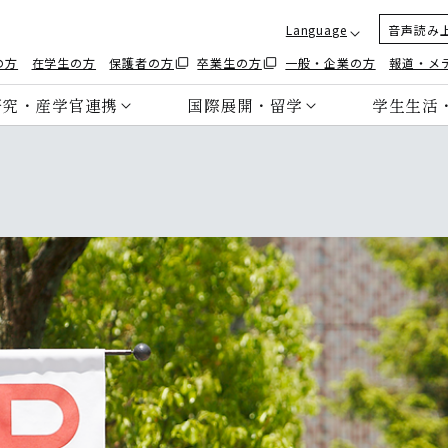
Language
音声読み
の方
在学生の方
保護者の方
卒業生の方
一般・企業の方
報道・メ
研究・産学官連携
国際展開・留学
学生生活