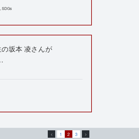
SDGs
の坂本 凌さんが
n…
1
2
3
<
>