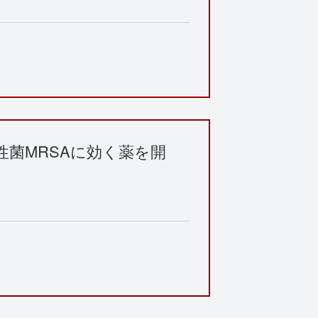
菌MRSAに効く薬を開
。