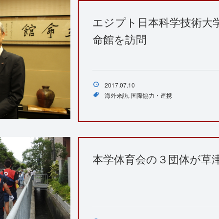
エジプト日本科学技術大学
命館を訪問
2017.07.10
海外来訪
国際協力・連携
本学体育会の３団体が草