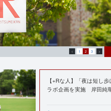
1
2
3
<
>
【+Rな人】「夜は短し
ラボ企画を実施 岸田純