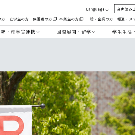
Language
音声読み
の方
在学生の方
保護者の方
卒業生の方
一般・企業の方
報道・メ
研究・産学官連携
国際展開・留学
学生生活