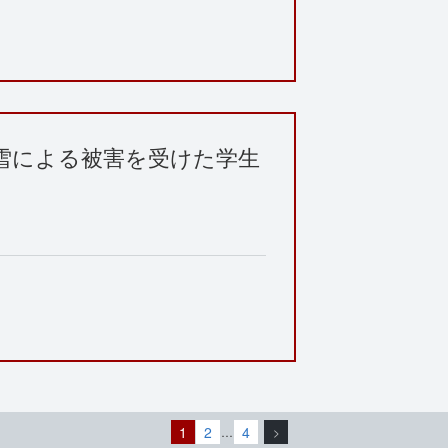
大雪による被害を受けた学生
1
2
4
…
>