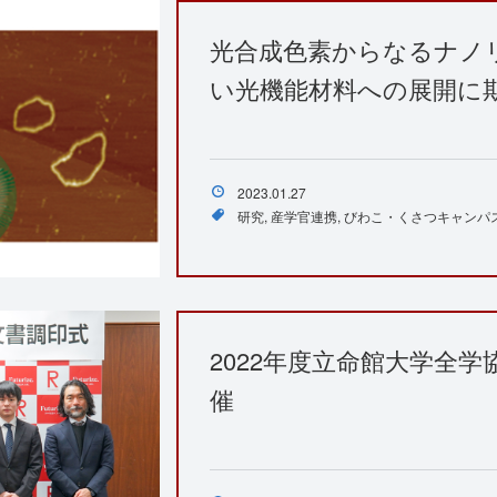
光合成色素からなるナノ
い光機能材料への展開に
2023.01.27
研究
産学官連携
びわこ・くさつキャンパ
2022年度立命館大学全
催