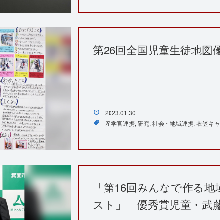
第26回全国児童生徒地図
2023.01.30
産学官連携
研究
社会・地域連携
衣笠キャ
「第16回みんなで作る
スト」 優秀賞児童・武