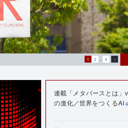
1
2
4
…
>
連載「メタバースとは」vo
の進化／世界をつくるAI